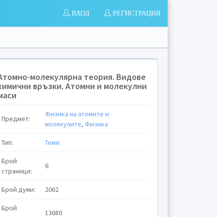
ВХОД
РЕГИСТРАЦИЯ
Aтомно-молекулярна теория. Видове
химични връзки. Атомни и молекулни
маси
Физика на атомите и
Предмет:
молекулите
,
Физика
Тип:
Теми
Брой
6
страници:
Брой думи:
2062
Брой
13680