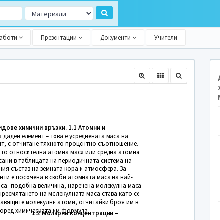
работи
Презентации
Документи
Учители
дове химични връзки. 1.1 Атомни и
 даден елемент – това е усреднената маса на
нт, с отчитане тяхното процентно съотношение.
ато относителна атомна маса или средна атомна
исани в таблицата на периодичната система на
ния състав на земната кора и атмосфера. За
нти е посочена в скоби атомната маса на най-
аса- подобна величина, наречена молекулна маса
 Пресмятането на молекулната маса става като се
тавящите молекулни атоми, отчитайки броя им в
поред химическата им формула.
1.2 Моларни концентрации –