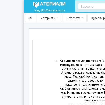
Над 283,000 материала
Материали
Реферати
Курсови 
Атомно-молекулярна теория.Ви
1.
молекулни маси-
атомна маса на
всички изотопи на даден елеме
Атомната маса е позната още к
маса. Тези стойности са нап
елементите, според изотоп
изкуствено получените елеме
стабилния изотоп. Молекулна м
е дефинирана и за молекулите.
сумират атомните тегла на със
молекулата с