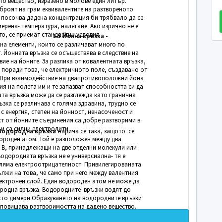
то вещество, изразено в молове един литър.
броят на грам еквивалентите на разтвореното
е посочва дадена концентрация би трябвало да се
мерена- температура, налягане. Ако изрично не е
го, се приемат стандартни условия
1.5 Йонна връзка -
на елементи, които се различават много по
 Йонната връзка се осъществява в следствие на
ие на йоните. За разлика от ковалентната връзка,
 поради това, че електричното поле, създавано от
. При взаимодействие на двапротивоположни йона
ия на полета им и те запазват способността си да
ата връзка може да се разглежда като гранична
зка се различава с голяма здравина, трудно се
 с енергия, степен на йонност, ненасоченост и
ст от йонните съединения са добре разтворими в
 и са силни електролити
6 Водородна връзка –
нарича се така, защото се
ороден атом. Той е разположен между два
 В, принадлежащи на две отделни молекули или
Водородната връзка не е универсиална- тя е
оляма електроотрицателност. Привилегированата
лжи на това, че само при него между валентния
лектронен слой. Един водороден атом не може да
ородна връзка. Водородните връзки водят до
есто димери.Образуването на водородните връзки
 повишава разтворимостта на дадено вещество.
и вещества в вода се дължи на образуваното но