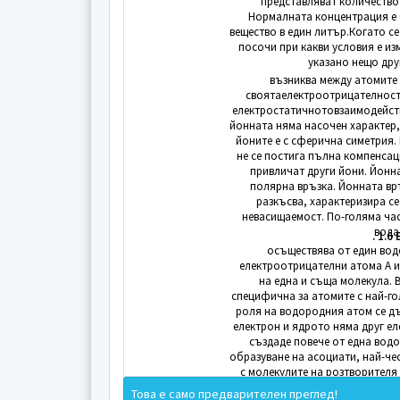
представляват количество
Нормалната концентрация е 
вещество в един литър.Когато с
посочи при какви условия е из
указано нещо дру
възниква между атомите 
своятаелектроотрицателност.
електростатичнотовзаимодейств
йонната няма насочен характер,
йоните е с сферична симетрия
не се постига пълна компенсац
привличат други йони. Йонн
полярна връзка. Йонната връ
разкъсва, характеризира се
невасищаемост. По-голяма ча
вода
. 1.
осъществява от един вод
електроотрицателни атома А и
на една и съща молекула. 
специфична за атомите с най-г
роля на водородния атом се дъ
електрон и ядрото няма друг е
създаде повече от една вод
образуване на асоциати, най-ч
с молекулите на розтворителя
Голямата разтворимост на няко
Това е само предварителен преглед!