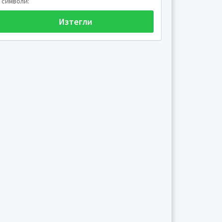
символи:
Изтегли