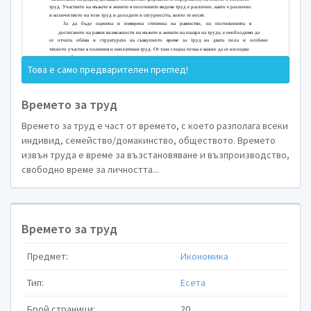
Времето за труд е част от времето,
семейство/домакинство, обществото. Времет
възпроизводство, свободно време за личността
качествено възпроизводство. На практика 
Това е само предварителен преглед!
производителността на днешния или бъдещи
съвкупното време между труд и дейности
Времето за труд
свидетелства за степента на развитие на произво
Времето за труд е част от времето, с което разполага всеки
По теория трудът и времето, изразходвано 
индивид, семейство/домакинство, обществото. Времето
обществото и отделния индивид. Правото на тру
извън труда е време за възстановяване и възпроизводство,
основните достижения на човечеството. Равните
свободно време за личността...
в сферата на труда по различни признаци, в т.ч.
демокрацията, за разширяване възможностите и 
социални и професионални групи до икономиче
Разпределението на съвкупния труд 
Времето за труд
(платен и неплатен) се променя във врем
Предмет:
Икономика
разпределение между отделните социални и де
труд, както за всеки от двата пола, така и между
Тип:
Есета
свободно; на време за себе си и за другите; на 
Брой страници:
20
възпитание на децата, домашно стопанство, фо