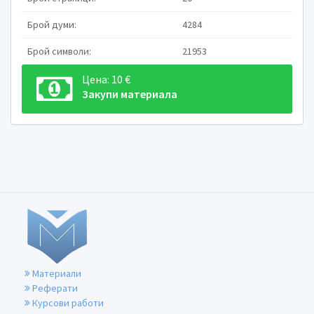
труд. Участието на мъжете и жените в посоченит
Брой думи:
4284
и количеството на този труд и доходите и сигур
За да бъде оценена и измерена степ
Брой символи:
21953
достигането на равни възможности на мъжете
Цена: 10 €
се отчита обема и структурата на съвкуп
Закупи материала
тяхното участие в платения и неплатения труд. О
как общото време за труд (платен и неплатен
Последиците от неолибералните реформи, 
те години (а в света от началото на 80­
(формален), частния (формален и неформален) 
промени. Заетите в публичния сектор намаляха 
криза в България през първата половина на 90­т
1
Материали
Реферати
Курсови работи