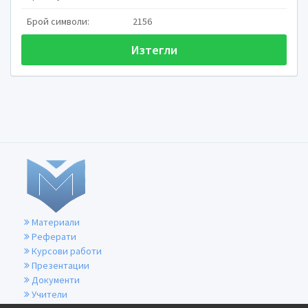
Брой символи:
2156
Изтегли
Какво е митол
Митология се нарича

митове,легенди и пр
общност,както и на
митове
Материали
Реферати
Курсови работи
Презентации
Документи
Учители