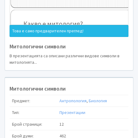
Символи в м
Това е само предварителен преглед!
Митологични символи
В презентацията са описани различни видове символи в
митологията...
Митологични символи
Предмет:
Антропология
,
Биология
Тип:
Презентации
Брой страници:
12
Брой думи:
462