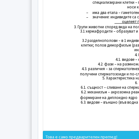
специализирани клетки – 
носи 
–
има два етапа – гаметоге
значение: индивидите са 
–
оцелеят 
3. Групи животни според вида на по
3.1 хермафродити – образуват и
3.2 разделнополови – в 1 индив
клетки; полов диморфизъм (раз
ин
4.
4.1. видове – с
4.2. фази – на размножа
4.3. различия – за сперматогенез
получени сперматозоиди и по-с
5. Характеристика н
6.
6.1. същност – сливане на сперма
6.2. механизъм – акрозомна реак
формиране на диплоидно ядро
6.3. видове – външно (във водна 
Това е само предварителен преглед!