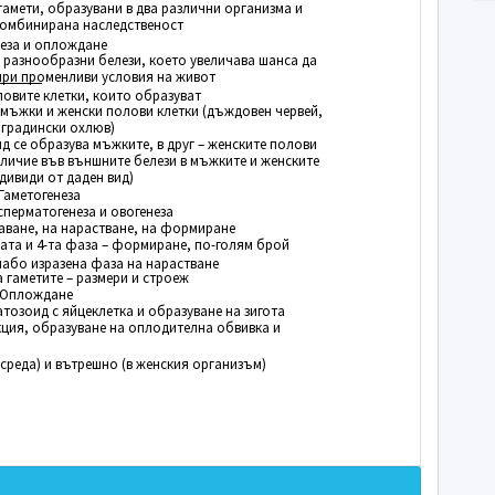
гамети, образувани в два различни организма и
комбинирана наследственост
неза и оплождане
с разнообразни белези, което увеличава шанса да
при променливи условия на живот
ловите клетки, които образуват
 мъжки и женски полови клетки (дъждовен червей,
градински охлюв)
ид се образува мъжките, в друг – женските полови
личие във външните белези в мъжките и женските
дивиди от даден вид)
 Гаметогенеза
перматогенеза и овогенеза
ване, на нарастване, на формиране
ата и 4-та фаза – формиране, по-голям брой
лабо изразена фаза на нарастване
а гаметите – размери и строеж
 Оплождане
тозоид с яйцеклетка и образуване на зигота
ция, образуване на оплодителна обвивка и
среда) и вътрешно (в женския организъм)