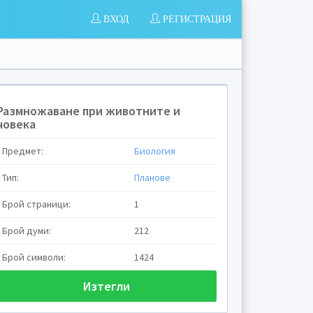
ВХОД
РЕГИСТРАЦИЯ
Размножаване при животните и
човека
Предмет:
Биология
Тип:
Планове
Брой страници:
1
Брой думи:
212
Брой символи:
1424
Изтегли