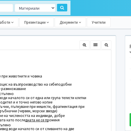
работи
Презентации
Документи
Учители
 при животните и човека
роцес на възпроизводство на себеподобни
е размножаване
астъпено
води началото си от една или група телести клетки
родител и е точно негово копие
тъчни, пъпкуване при мешести, фрагментация при
ръбначни (червеи, морски звезди)
не на числеността на индивиди, добре
ата като последната не се променя
тъпено
ивид води началото си от сливането на две