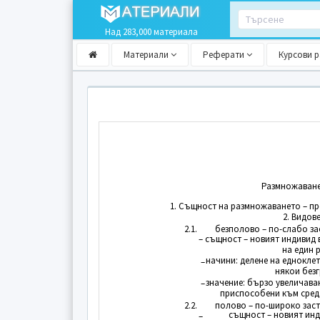
Над 283,000 материала
Материали
Реферати
Курсови 
Размножаване
1. Същност на размножаването – п
2. Видов
2.1.
безполово – по-слабо з
– същност – новият индивид 
на един 
начини: делене на еднокле
–
някои безг
значение: бързо увеличава
–
приспособени към сред
2.2.
полово – по-широко зас
същност – новият инд
–