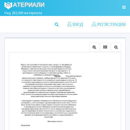
Над 283,000 материала
ВХОД
РЕГИСТРАЦИЯ
Йодът, постъпвайки в човешкото тяло с храна, се абс