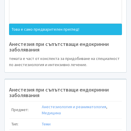
храносмилателния тракт, където се трансформира в
Йодидите с притока на кръв достигат до щитовиднат
където чрез активен транспорт попадат в тиреоцит
щитовидната жлеза йодидът се окислява до йод, к
комбинира си аминокиселината
тирозин.
произвежда два хормона, трийодтирозин (Т3) и тирокс
Това е само предварителен преглед!
се свързват с протеините и се натрупват в щитовид
се отделя от щитовидната жлеза в поголеми количеств
е по мощния и по малко свързания с протеини. Си
хормоните на щитовидната жлеза се регулира от 
Анестезия при съпътстващи ендокринни
отрицателна обратна вързка. Сложната система з
заболявания
включва хипоталамуса (произвежда тиролибе
аденохипофизата (произвежда тироид-стимулиращ
темата е част от конспекта за придобиване на специалност
TSH). Освен това концентрацията на йод в щитовидна
върху производството на тиреоидни хормо
по анестезиология и интензивно лечение.
Тиреоидните хормони стимулират метаболизма на в
+
и мазнините, като активират аденилатциклазната сист
имат значителен ефект върху скоростта на растеж 
Стимулирането на метаболизма увеличава консу
кислород и производството на CO 2 , което води до 
Анестезия при съпътстващи ендокринни
дихателния минутен обем. Освен това се увеличав
заболявания
честота и контрактилитета на миокарда, което може 
промяна във функционалното състояние на адре
рецептори.
Анестезиология и реаниматология
,
Предмет:
Медицина
Щитовидна жлеза
Физиология
Тип:
Теми