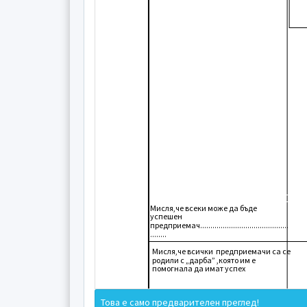
Мисля,че всеки може да бъде
успешен
предприемач...........................................
........
Мисля,че всички предприемачи са се
родили с „дарба” ,която им е
помогнала да имат успех
Това е само предварителен преглед!