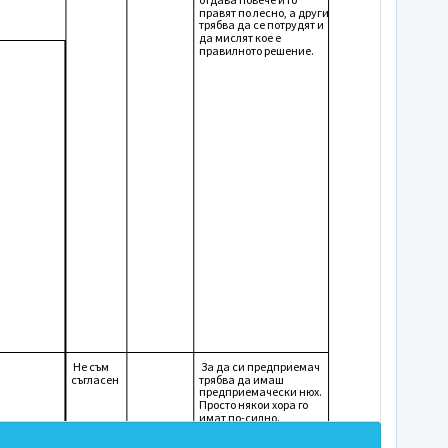
правят по лесно, а други
трябва да се потрудят и
да мислят кое е
правилното решение.
Не съм
За да си предприемач
съгласен
трябва да имаш
предприемачески нюх.
Просто някои хора го
имат по-силно.