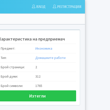
ВХОД
РЕГИСТРАЦИЯ
Характеристика на предприемач
Предмет:
Икономика
Тип:
Домашните работи
Брой страници:
2
Брой думи:
312
Брой символи:
1765
Изтегли