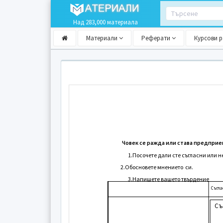
Над 283,000 материала
Материали
Реферати
Курсови 
Човек се ражда или става предприе
1.Посочете дали сте съгласни или н
2.Обосновете мнението си.
3.Напишете вашето твърдение
Съгла
Съ