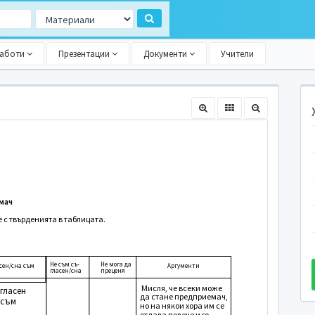
работи
Презентации
Документи
Учители
мач
е с твърденията в таблицата.
Не съм съ-
Не мога да
сен/сна съм
Аргументи
гласен/сна
преценя
Мисля, че всеки може
гласен
да стане предприемач,
съм
но на някои хора им се
отдава повече и го