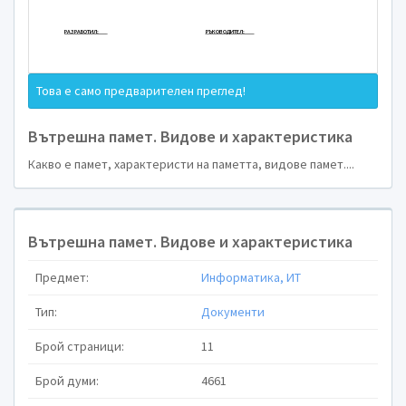
Великотърновски университет „Св.св.
Това е само предварителен преглед!
Факултет „Математика и ин
Вътрешна памет. Видове и характеристика
Какво е памет, характеристи на паметта, видове памет....
Вътрешна памет. Видове и характеристика
Р Е Ф Е Р А Т
Предмет:
Информатика, ИТ
Тип:
Документи
Брой страници:
11
Тема: „Вътрешна памет. Видове и 
Брой думи:
4661