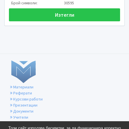
Брой символи:
30595
Изтегли
РАЗРАБОТИЛ:
Материали
Реферати
Курсови работи
Презентации
Документи
Учители
За контакти
Този сайт използва бисквитки, за да функционира коректно