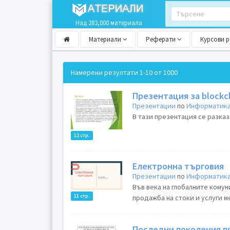
Над 283,000 материала
Материали
Реферати
Курсови 
Намерени резултати
1-10 от 1000
Презентация за blockc
Презентации
по
Информатика
В тази презентация се разказв
12 стр.
Електронна търговия
Презентации
по
Информатика
Във века на глобалните комун
11 стр.
продажба на стоки и услуги м
Последни поколения пр