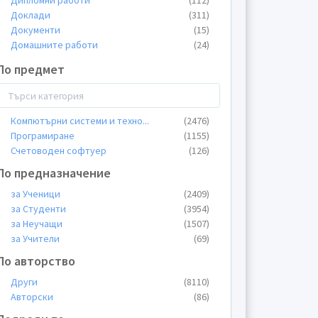
Дипломни работи
(112)
Доклади
(311)
Документи
(15)
Домашните работи
(24)
Есета
(41)
По предмет
Казуси
(27)
Конспекти
(26)
Курсови работи
(1207)
ЛИС
(2)
Компютърни системи и техно
...
(2476)
Лекции
(1015)
Програмиране
(1155)
Общи материали
(342)
Счетоводен софтуер
(126)
Пищови
(140)
По предназначение
Планове
(44)
Презентации
за Ученици
(2673)
(2409)
Проекти
за Студенти
(3954)
(133)
Протоколи
за Неучащи
(1507)
(84)
Разпределения
за Учители
(69)
(8)
Реферати
(372)
По авторство
Теми
(532)
Други
(8110)
Тестове
(188)
Авторски
(86)
Упражнения
(214)
Уроци
(578)