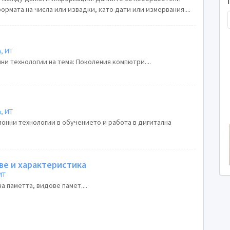
ормата на числа или извадки, като дати или измервания....
, ИТ
и технологии на тема: Поколения компютри....
, ИТ
нни технологии в обучението и работа в дигитална
ве и характеристика
ИТ
а паметта, видове памет....