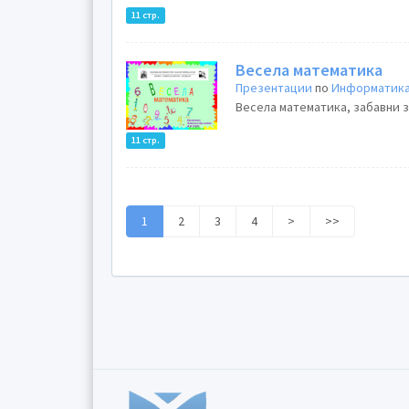
11 стр.
Весела математика
Презентации
по
Информатика
Весела математика, забавни з
11 стр.
1
2
3
4
>
>>