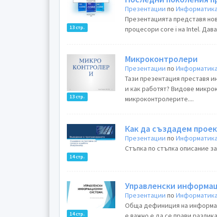
Презентации
по
Информатика
Презентацията представя но
13 стр.
процесори core i на Intel. Дав
Микроконтролери
Презентации
по
Информатика
Тази презентация преставя 
и как работят? Видове микро
13 стр.
микроконтролерите....
Как да създадем проек
Презентации
по
Информатика
Стъпка по стъпка описание за
14 стр.
Управленски информа
Презентации
по
Информатика
Обща дефиниция на информаци
14 стр.
е важно е да се прави разли