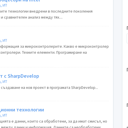
, ИТ
вите технологии внедрени в последните поколения
а и сравнителен анализ между тях....
, ИТ
информация за микроконтролерите. Какво е микроконтролер
контролери. Техните елементи. Програмиране на
т с SharpDevelop
, ИТ
 създаване на нов проект в програмата SharpDevelop...
ционни технологии
, ИТ
ята е данни, които са обработени, за да имат смисъл, но
ка между данни и информация. Данните са необработени