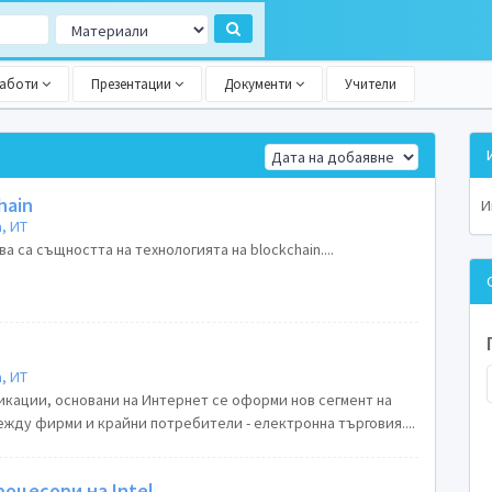
работи
Презентации
Документи
Учители
hain
И
, ИТ
а са същността на технологията на blockchain....
, ИТ
икации, основани на Интернет се оформи нов сегмент на
ежду фирми и крайни потребители - електронна търговия....
оцесори на Intel