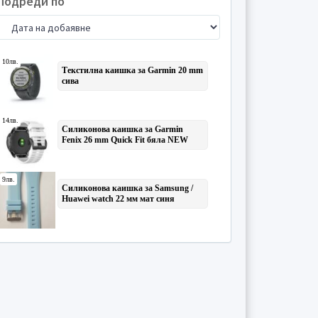
Подреди по
Учебници
(15)
Формуляри
(1)