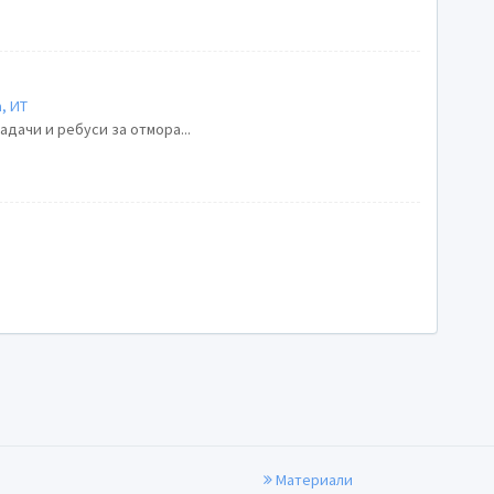
, ИТ
адачи и ребуси за отмора...
Материали