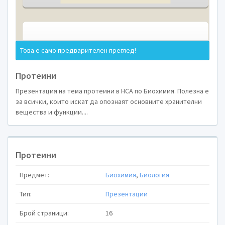
УПРАЖНЕНИ
Това е само предварителен преглед!
Протеини
АМИНОКИСЕЛИН
Презентация на тема протеини в НСА по Биохимия. Полезна е
СТРУКТУРА
за всички, които искат да опознаят основните хранителни
вещества и функции....
Протеини
Предмет:
Биохимия
,
Биология
Тип:
Презентации
Брой страници:
16