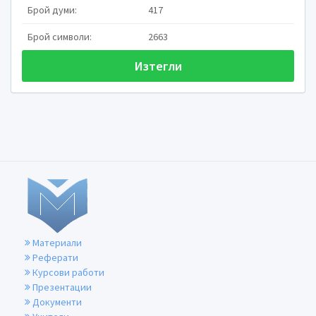
Брой думи:
417
Брой символи:
2663
Изтегли
I. АМИНОК
1. Обща структура на а
радик
Амино-
Материали
група
Реферати
Курсови работи
Презентации
Документи
аминокис