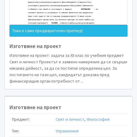
Изготвяне на проект: задача за ХІІ кла
и личност
Проектът е заявено намерение
да 
се постигне определена цел. За постигане
Това е само предварителен преглед!
доказва пред финансиращия орган потребност
1.
Най-общо
един проект съдържа
Изготвяне на проект
проекта и
приложения
.
Изготвяне на проект: задача за ХІІ клас по учебния предмет
2.
Описание
на проекта:
Свят и личност Проектът е заявено намерение да се свърши
•
наименование (заглавие)
– то т
някаква дейност, за да се постигне определена цел. За
интригуващо. Името на проекта трябва да пре
постигането на тази цел, кандидатът доказва пред
•
ЦЕЛ
на проекта – ясна и изпълнима.
финансиращия орган потребност от ...
проблеми ще разреши дадения проект. Целите 
дългосрочни.
Тематични области
, с които е 
•
образование, социални дейности, развитие
Изготвяне на проект
инфраструктура и др.
Предмет:
Свят и личност
,
Философия
•
Кандидатстваща страна
- физич
УЧАСТНИЦИ
в проекта – посочв
•
Тип:
Упражнения
(наричани
координатори
), така и партнь