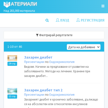
Над 283,000 материала
ВХОД
РЕГИСТРАЦИЯ
Филтрирай резултатите
1-10 от 46
Захарен диабет
Презентации
по
Ендокринология
19 стр.
Видове. Начини за предпазване от развитие на
заболяването. Методи на лечение. Хранене при
захарен диабет...
Захарен диабет тип 2
Презентации
по
Ендокринология
12 стр.
Захарният диабет е хронично заболяване, дължащо
се на абсолютен или относителен инсулинов