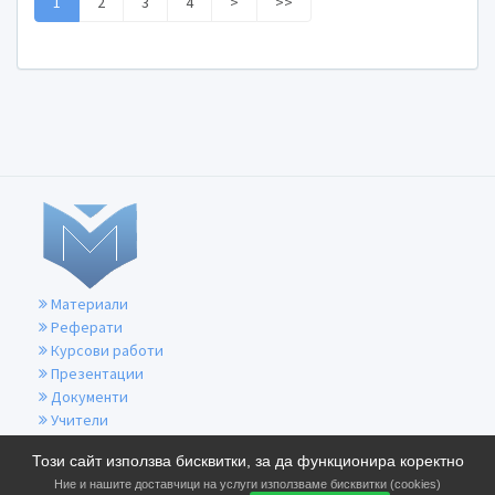
1
2
3
4
>
>>
Материали
Реферати
Курсови работи
Презентации
Документи
Учители
За контакти
Този сайт използва бисквитки, за да функционира коректно
Общи условия
Ние и нашите доставчици на услуги използваме бисквитки (cookies)
Политика за бисквитките