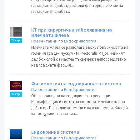
гестационен диабет, рискови фактори, лечение на
гестационен диабет...
КТ при хирургични заболявания на
млечната жлеза
Презентации
по
Ендокринология
23 стр.
Млечната жлеза се разполага върху повърхността на
големия гръден мускул - M. Pectoralis Major. Нейният
дълбок слой от мастна тъкан лежи непосредствено
над гръдната фасция...
Физиология на ендокринната система
Презентации
по
Ендокринология
40 стр.
Общи принципи на ендокринната регулация.
Класификация и синтез на хормоните механизми на
действие. Пептидни хормони и катехоламини. Калций -
калмодулинова система...
Ендокринна система
Презентации
по
Ендокринология