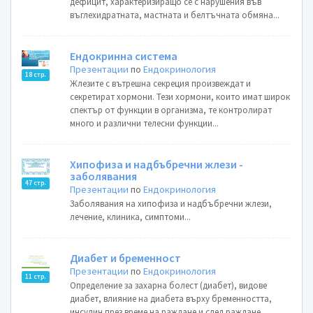
дефицит, характеризиращо се с нарушения във
въглехидратната, мастната и белтъчната обмяна...
Ендокринна система
Презентации
по
Ендокринология
18 стр.
Жлезите с вътрешна секреция произвеждат и
секретират хормони. Тези хормони, които имат широк
спектър от функции в организма, те контролират
много и различни телесни функции...
Хипофиза и надбъбречни жлези -
заболявания
47 стр.
Презентации
по
Ендокринология
Заболявания на хипофиза и надбъбречни жлези,
лечение, клиника, симптоми...
Диабет и бременност
Презентации
по
Ендокринология
11 стр.
Определение за захарна болест (диабет), видове
диабет, влияние на диабета върху бременността,
инсулин през време на раждане и след раждане,