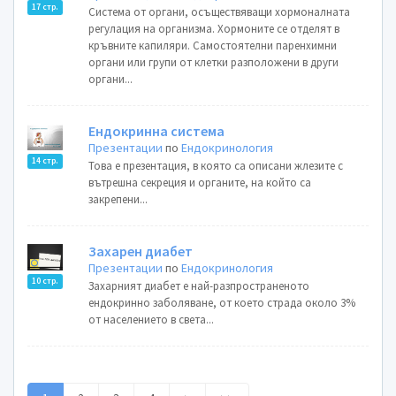
17 стр.
Система от органи, осъществяващи хормоналната
регулация на организма. Хормоните се отделят в
кръвните капиляри. Самостоятелни паренхимни
органи или групи от клетки разположени в други
органи...
Ендокринна система
Презентации
по
Ендокринология
14 стр.
Това е презентация, в която са описани жлезите с
вътрешна секреция и органите, на който са
закрепени...
Захарен диабет
Презентации
по
Ендокринология
10 стр.
Захарният диабет е най-разпространеното
ендокринно заболяване, от което страда около 3%
от населението в света...