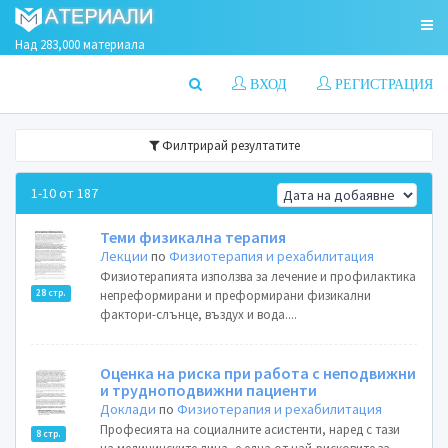
Над 283,000 материала
ВХОД
РЕГИСТРАЦИЯ
Филтрирай резултатите
1-10 от 187
Теми физикална терапия
Лекции
по
Физиотерапия и рехабилитация
Физиотерапията използва за лечение и профилактика
28 стр.
непреформирани и преформирани физикални
фактори-слънце, въздух и вода....
Оценка на риска при работа с неподвижни
и трудноподвижни пациенти
Доклади
по
Физиотерапия и рехабилитация
Професията на социалните асистенти, наред с тази
8 стр.