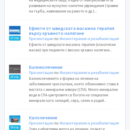
на медицинските лица, е една от най-рисковите за
развиване на мускулно-скелетни увреждания (травми
на гърба, навяхвания на рамото и др.)...
Ефекти от шведската масажна терапия
върху кръвното налягане
Презентации
по
Физиотерапия и рехабилитация
17 стр.
Ефекти от шведската масажна терапия (класически
масаж) при пациенти с високо кръвно налягане...
Балнеолечение
Презентации
по
Физиотерапия и рехабилитация
14 стр.
Балнеолечението е форма на лечение на
заболявания чрез къпане, което обикновено става в
местата с минерални извори (СПА). Много минерални
води в СПА-центровете са богати на специални
минерали като силиций, сяра, селен и радий...
Калолечение
Презентации
по
Физиотерапия и рехабилитация
19 стр.
Това е ефективен метод на лечение, познат и