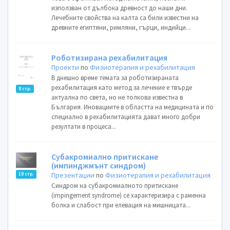
използван от дълбока древност до наши дни.
Лечебните свойства на калта са били известни на
древните египтяни, римляни, гърци, индийци...
Роботизирана рехабилитация
Проекти
по
Физиотерапия и рехабилитация
В днешно време темата за роботизираната
рехабилитация като метод за лечение е твърде
8 стр.
актуална по света, но не толкова известна в
България. Иновациите в областта на медицината и по
специално в рехабилитацията дават много добри
резултати в процеса...
Субакромиално притискане
(импинджмънт синдром)
Презентации
по
Физиотерапия и рехабилитация
18 стр.
Синдром на субакромиалното притискане
(impingement syndrome) се характеризира с раменна
болка и слабост при елевация на мишницата...