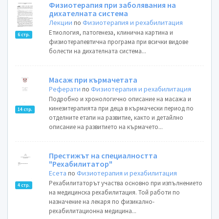
Физиотерапия при заболявания на
дихателната система
Лекции
по
Физиотерапия и рехабилитация
Етиология, патогенеза, клинична картина и
6 стр.
физиотерапевтична програма при всички видове
болести на дихателната система...
Масаж при кърмачетата
Реферати
по
Физиотерапия и рехабилитация
Подробно и хронологично описание на масажа и
кинезитерапията при деца в кърмачески период по
14 стр.
отделните етапи на развитие, както и детайлно
описание на развитието на кърмачето...
Престижът на специалността
"Рехабилитатор"
Есета
по
Физиотерапия и рехабилитация
Рехабилитаторът участва основно при изпълнението
4 стр.
на медицинска рехабилитация. Той работи по
назначение на лекаря по физикално-
рехабилитационна медицина...