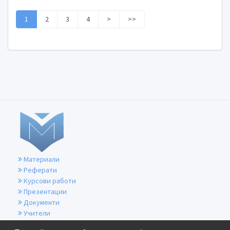
1
2
3
4
>
>>
Материали
Реферати
Курсови работи
Презентации
Документи
Учители
За контакти