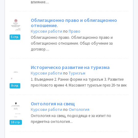
влияние....
Облигационно право и облигационно
отношение.
Курсови работи
по
Право
Облигационно право. Облигационно право и
5 стр.
облигационно отношение. Общо обучение за
договор....
Историческо развитие на туризма
Курсови работи
по
Туризъм
1. Въведение 2. Ранни форми на туризъм 3. Развитие
през Новото време 4. Масовият туризъм през 20-ти век
9 стр.
Онтология на свещ
Курсови работи
по
Онтология
Онтология на свещ, подходяща е за изпит по
предметна онтология...
10 стр.