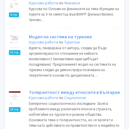
Курсови работи
по
Финанси
Курсова по Основи на финансите на тема Функции на
парите за 3-ти семестър във ВУАРР филиал Велико
8 стр.
трново...
Модел на система на туризма
Курсови работи
по
Туризъм
Идеята, генерирана от автора, следва да бъде
15 стр.
аргументирана по отношение на нейната
иновативност (иновативни идеи щебъдат
поощрявани). Предложеният модел на системата на
туризма следва да демонстрира познаване на
теоретичните основи по дисциплината....
Толерантност между етносите в България
Курсови работи
по
Социология
Емпирично социологическо изследване. Засяга
проблемите между различните етноси в страната,
23 стр.
наблягайки на турските и ромски общества.
Основната тема е толерантността, но се засягат и
теми като действията на правителството и медийното