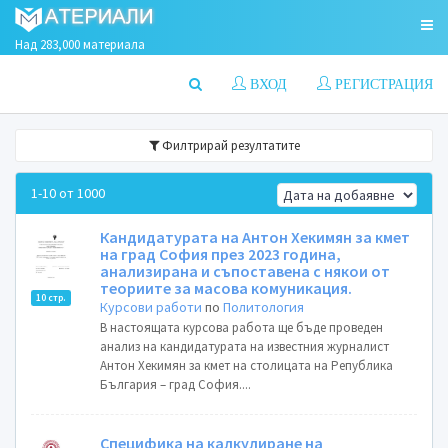
Над 283,000 материала
ВХОД
РЕГИСТРАЦИЯ
Филтрирай резултатите
1-10 от 1000
Кандидатурата на Антон Хекимян за кмет
на град София през 2023 година,
анализирана и съпоставена с някои от
теориите за масова комуникация.
10 стр.
Курсови работи
по
Политология
В настоящата курсова работа ще бъде проведен
анализ на кандидатурата на известния журналист
Антон Хекимян за кмет на столицата на Република
България – град София....
Специфика на калкулиране на