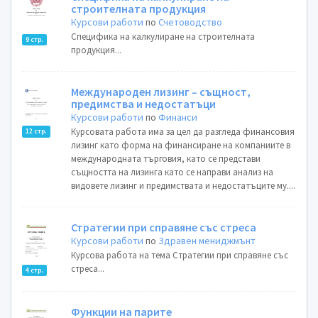
строителната продукция
Курсови работи
по
Счетоводство
Специфика на калкулиране на строителната
9 стр.
продукция...
Международен лизинг – същност,
предимства и недостатъци
Курсови работи
по
Финанси
Курсовата работа има за цел да разгледа финансовия
12 стр.
лизинг като форма на финансиране на компаниите в
международната търговия, като се представи
същността на лизинга като се направи анализ на
видовете лизинг и предимствата и недостатъците му....
Стратегии при справяне със стреса
Курсови работи
по
Здравен мениджмънт
Курсова работа на тема Стратегии при справяне със
стреса...
4 стр.
Функции на парите