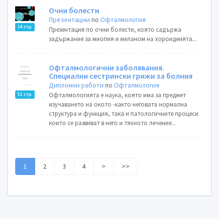
Очни болести
Презентации
по
Офталмология
14 стр.
Презентация по очни болести, която садържа
задържание за миопия и меланом на хороидеията...
Офталмологични заболявания.
Специални сестрински грижи за болния
Дипломни работи
по
Офталмология
Офталмологията е наука, която има за предмет
51 стр.
изучаването на окото -както неговата нормална
структура и функция, така и патологичните процеси
които се развиват в него и тяхното лечение...
1
2
3
4
>
>>