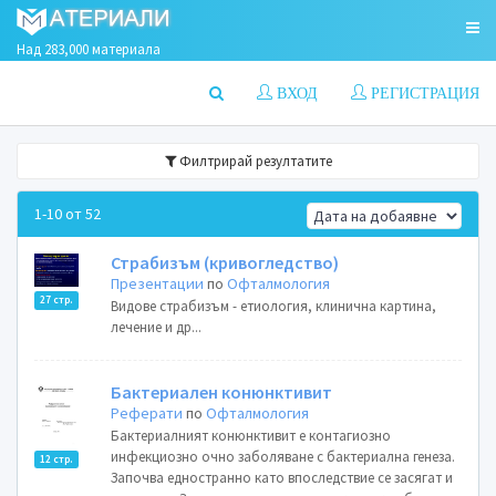
Над 283,000 материала
ВХОД
РЕГИСТРАЦИЯ
Филтрирай резултатите
1-10 от 52
Страбизъм (кривогледство)
Презентации
по
Офталмология
27 стр.
Видове страбизъм - етиология, клинична картина,
лечение и др...
Бактериален конюнктивит
Реферати
по
Офталмология
Бактериалният конюнктивит е контагиозно
инфекциозно очно заболяване с бактериална генеза.
12 стр.
Започва едностранно като впоследствие се засягат и