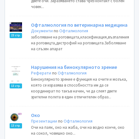
двете очи. Заразяването става чрез контакт с болен
човек...
Офталмология по ветеринарна медицина
Документи
по
Офталмология
23 стр.
заболяване на роговицата,класификация,възпаления
на роговицта,дистрофий на роговицата.Заболяване
на слъзен апарат
Нарушения на бинокулярното зрение
Реферати
по
Офталмология
Бинокулярното зрение е функция на очите и мозъка,
която се изразява в способността им да се
13 стр.
координират по такъв начин, че да слеят двете
зрителни полета в един отличителен образ...
Око
Презентации
по
Офталмология
13 стр.
Очи на паяк, око на жаба, очи на водно конче, око
на сокол, човешко око...