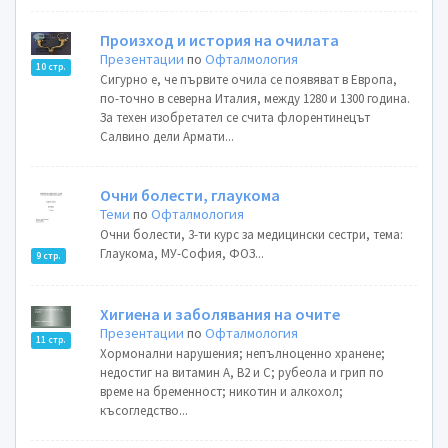
Произход и история на очилата
Презентации
по
Офталмология
10 стр.
Сигурно е, че първите очила се появяват в Европа,
по-точно в северна Италия, между 1280 и 1300 година.
За техен изобретател се счита флорентинецът
Салвино дели Армати...
Очни болести, глаукома
Теми
по
Офталмология
Очни болести, 3-ти курс за медицински сестри, тема:
Глаукома, МУ-София, ФОЗ...
9 стр.
Хигиена и заболявания на очите
Презентации
по
Офталмология
11 стр.
Хормонални нарушения; непълноценно хранене;
недостиг на витамин А, B2 и C; рубеола и грип по
време на бременност; никотин и алкохол;
късогледство...