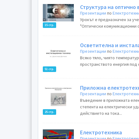
Структура на оптично 
Презентации
по
Електротехн
Урокът е предназначен за уче
15 стр.
"Оптически комуникационни си
Осветителна и инстал
Презентации
по
Електротехн
Всяко тяло, чиято температура е по-голяма от абсолютната нула излъчва в
пространството енергия под 
51 стр.
Приложна електротехн
Презентации
по
Електротехн
Въведение в приложната еле
степента на електрически уд
25 стр.
действието на тока...
Електротехника
Презентации
по
Електротехн