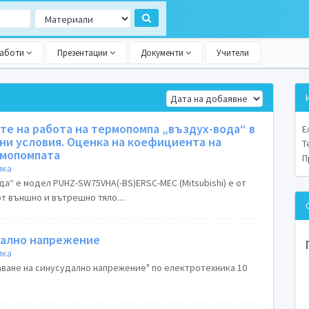
работи
Презентации
Документи
Учители
е на работа на термопомпа „въздух-вода“ в
Е
ни условия. Оценка на коефициента на
Т
рмопомпата
П
ика
да“ е модел PUHZ-SW75VHA(-BS)ERSC-MEC (Mitsubishi) е от
от външно и вътрешно тяло....
дално напрежение
ика
аване на синусудално напрежение" по електротехника 10