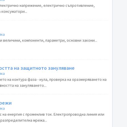
електрично напрежение, електрично съпротивление,
 консуматори...
ика
и величини, компоненти, параметри, основни закони...
остта на защитното зануляване
ика
то на контура фаза - нула, проверка на оразмеряването на
ността на зануляването...
мрежи
ика
с на енергия с променлив ток. Електропроводна линия или
разпределителна мрежа...