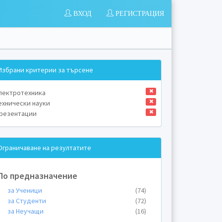
ВХОД
РЕГИСТРАЦИЯ
Избрани критерии за търсене
лектротехника
ехнически науки
резентации
Ограничаване на резултатите
По предназначение
за Ученици
(74)
за Студенти
(72)
за Неучащи
(16)