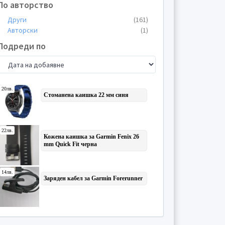
По авторство
Други
(161)
Авторски
(1)
Подреди по