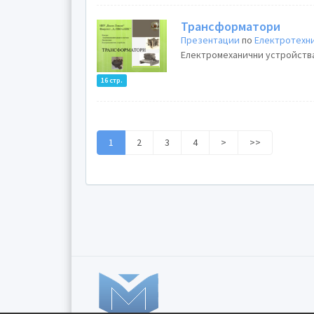
Трансформатори
Презентации
по
Електротехн
Електромеханични устройства.
16 стр.
1
2
3
4
>
>>