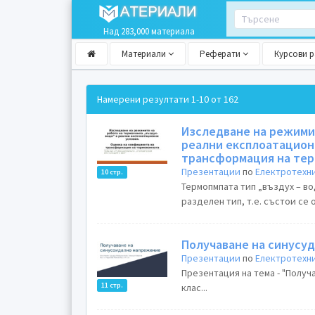
Над 283,000 материала
Материали
Реферати
Курсови 
Намерени резултати
1-10 от 162
Изследване на режимит
реални експлоатацион
трансформация на те
Презентации
по
Електротехн
10 стр.
Термопмпата тип „въздух – во
разделен тип, т.е. състои се 
Получаване на синусу
Презентации
по
Електротехн
Презентация на тема - "Получ
11 стр.
клас...