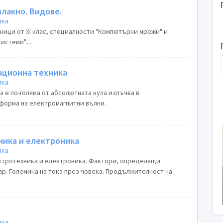
влакно. Видове.
ика
ници от XI клас, специалности "Компютърни мрежи" и
стеми"....
ационна техника
ика
форма на електромагнитни вълни.
ика и електроника
ика
ктротехника и електроника. Фактори, определящи
ар. Големина на тока през човека. Продължителност на
ика