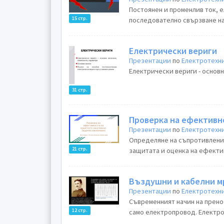
Постоянен и променлив ток, 
15 стр.
последователно свързване на
Електрически вериги
Презентации
по
Електротехн
Електрически вериги - основн
31 стр.
Проверка на ефективн
Презентации
по
Електротехн
Определяне на съпротивление
21 стр.
защитата и оценка на ефектив
Въздушни и кабелни 
Презентации
по
Електротехн
Съвременният начин на прено
12 стр.
само електропровод. Електро