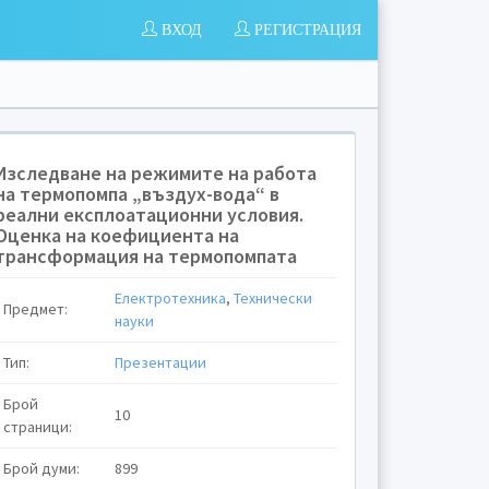
ВХОД
РЕГИСТРАЦИЯ
Изследване на режимите на работа
на термопомпа „въздух-вода“ в
реални експлоатационни условия.
Оценка на коефициента на
трансформация на термопомпата
Електротехника
,
Технически
Предмет:
науки
Тип:
Презентации
и
Брой
10
страници:
Брой думи:
899