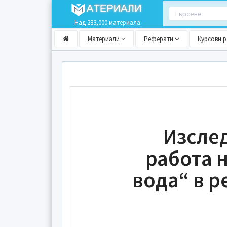
Над 283,000 материала
Материали
Реферати
Курсови 
Изсле
работа 
вода“ в 