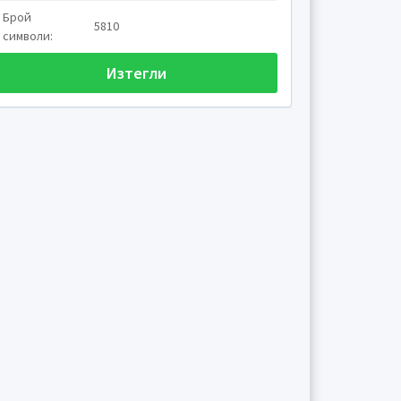
Брой
5810
символи:
а
Изтегли