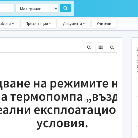
работи
Презентации
Документи
Учители
дване на режимите на
на термопомпа „въздух-
реални експлоатационн
условия.