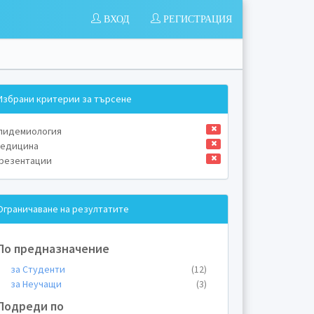
ВХОД
РЕГИСТРАЦИЯ
Избрани критерии за търсене
пидемиология
едицина
резентации
Ограничаване на резултатите
По предназначение
за Студенти
(12)
за Неучащи
(3)
Подреди по