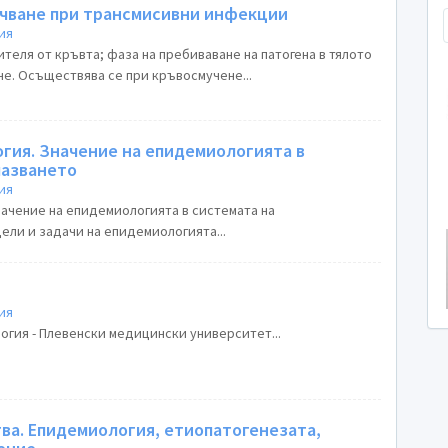
чване при трансмисивни инфекции
ия
теля от кръвта; фаза на пребиваване на патогена в тялото
не. Осъществява се при кръвосмучене...
гия. Значение на епидемиологията в
пазването
ия
начение на епидемиологията в системата на
ели и задачи на епидемиологията...
Н
ия
огия - Плевенски медицински университет...
ва. Eпидемиология, етиопатогенезата,