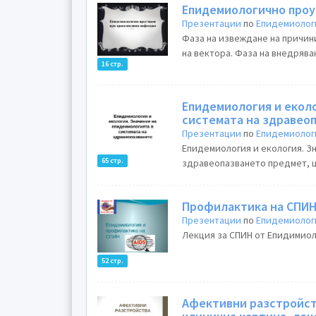
Епидемиологично проу
Презентации
по
Епидемиолог
Фаза на извеждане на причини
на вектора. Фаза на внедрява
16 стр.
Епидемиология и еколо
системата на здравео
Презентации
по
Епидемиолог
Eпидемиология и екология. З
65 стр.
здравеопазването предмет, ц
Профилактика на СПИ
Презентации
по
Епидемиолог
Лекция за СПИН от Епидимиол
52 стр.
Aфективни разстройст