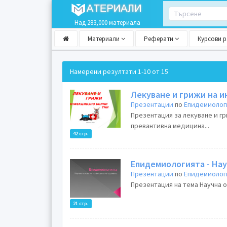
Над 283,000 материала
Материали
Реферати
Курсови 
Намерени резултати
1-10 от 15
Лекуване и грижи на 
Презентации
по
Епидемиолог
Презентация за лекуване и г
превантивна медицина...
42 стр.
Епидемиологията - Нау
Презентации
по
Епидемиолог
Презентация на тема Научна о
21 стр.