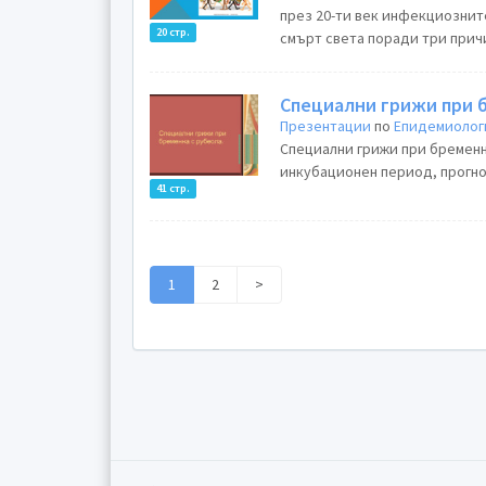
през 20-ти век инфекциозни
20 стр.
смърт света поради три причи
Специални грижи при 
Презентации
по
Епидемиолог
Специални грижи при бременн
инкубационен период, прогноз
41 стр.
1
2
>