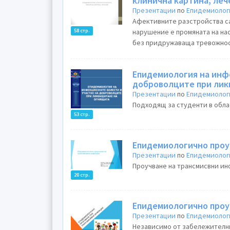
клинична картина, ле
Презентации
по
Епидемиолог
Aфективните разстройства са
58 стр.
нарушение е промяната на на
без придружаваща тревожност
Епидемиология на инф
доброволците при лик
Презентации
по
Епидемиолог
Подходящ за студенти в облас
53 стр.
Епидемиологично проу
Презентации
по
Епидемиолог
Проучване на трансмисвни ин
20 стр.
Епидемиологично проу
Презентации
по
Епидемиолог
Независимо от забележителни