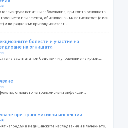
чение
ия
 голяма група психични заболявания, при които основното
строението или афекта, обикновено към потиснатост (с или
) и по-рядко към приповдигнатост...
екциозните болести и участие на
видиране на огнищата
ия
тта на защитата при бедствия и управление на кризи....
чване
ия
фекции, огнището на трансмисивни инфекции...
чване при трансмисивни инфекции
ия
ят напредък в медицинските изследвания и в лечението,