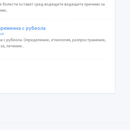
те болести остават сред водещите водещите причини за
ни...
бременна с рубеола
ия
а с рубеола. Определение, етиология, разпространение,
а, лечение...