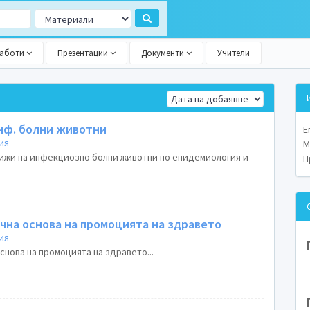
работи
Презентации
Документи
Учители
инф. болни животни
Е
ия
М
рижи на инфекциозно болни животни по епидемиология и
П
чна основа на промоцията на здравето
ия
снова на промоцията на здравето...