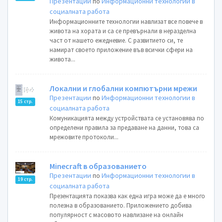
Презентации
по
Информационни технологии в
социалната работа
Информационните технологии навлизат все повече в
живота на хората и са се превърнали в неразделна
част от нашето ежедневие. С развитието си, те
намират своето приложение във всички сфери на
живота...
Локални и глобални компютърни мрежи
Презентации
по
Информационни технологии в
15 стр.
социалната работа
Комуникацията между устройствата се установява по
определени правила за предаване на данни, това са
мрежовите протоколи...
Minecraft в образованието
Презентации
по
Информационни технологии в
19 стр.
социалната работа
Презентацията показва как една игра може да е много
полезна в образованието. Приложението добива
популярност с масовото навлизане на онлайн