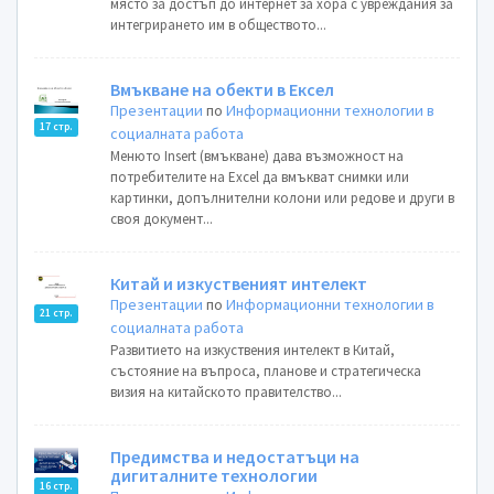
място за достъп до интернет за хора с увреждания за
интегрирането им в обществото...
Вмъкване на обекти в Ексел
Презентации
по
Информационни технологии в
17 стр.
социалната работа
Менюто Insert (вмъкване) дава възможност на
потребителите на Еxcel да вмъкват снимки или
картинки, допълнителни колони или редове и други в
своя документ...
Китай и изкуственият интелект
Презентации
по
Информационни технологии в
21 стр.
социалната работа
Развитието на изкуствения интелект в Китай,
състояние на въпроса, планове и стратегическа
визия на китайското правителство...
Предимства и недостатъци на
дигиталните технологии
16 стр.