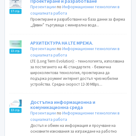
Проектиране и разработване
Презентации
по
Информационни технологии в
17 стр.
социалната работа
Проектиране и разработване на база данни за фирма
„Девин” търгуваща с минерална вода...
АРХИТЕКТУРА НА LTE МРЕЖА.
Презентации
по
Информационни технологии в
13 стр.
социалната работа
LTE (Long Term Evolution): - технологията, използвана
за постигането на 4G стандартите. - безжичнa
широколентова технология, проектирана да
подържа роуминг интернет достъп чрез мобилни
устройства. Средна скорост 12-30 MBps....
Достъпна информационна и
комуникационна среда
13 стр.
Презентации
по
Информационни технологии в
социалната работа
Достъп и обмен на информация и проучване на
основните изисквания за изграждане на работно