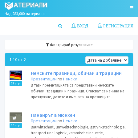
Над 283,000 материала
ВХОД
РЕГИСТРАЦИЯ
Филтрирай резултатите
1-10 от 2
Немските празници, обичаи и традиции
Презентации
по
Немски
15 стр.
В тази презентацията са представени немските
обичаи, традиции и празници. Описват се начина на
празнуване, датите и имената на празниците...
Панаирът в Мюнхен
Презентации
по
Немски
10 стр.
Bauwirtschaft, umwelttechnologie, getr?nketechnologie,
transport und logistik, keramische industrie,