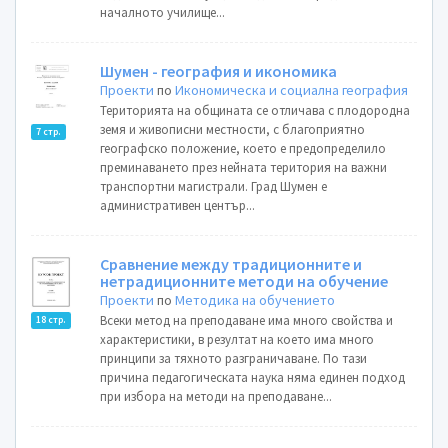
началното училище...
Шумен - география и икономика
Проекти
по
Икономическа и социална география
Територията на общината се отличава с плодородна
земя и живописни местности, с благоприятно
7 стр.
географско положение, което е предопределило
преминаването през нейната територия на важни
транспортни магистрали. Град Шумен е
административен център...
Сравнение между традиционните и
нетрадиционните методи на обучение
Проекти
по
Методика на обучението
Всеки метод на преподаване има много свойства и
18 стр.
характеристики, в резултат на което има много
принципи за тяхното разграничаване. По тази
причина педагогическата наука няма единен подход
при избора на методи на преподаване...