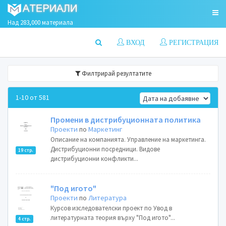
Над 283,000 материала
ВХОД
РЕГИСТРАЦИЯ
Филтрирай резултатите
1-10 от 581
Промени в дистрибуционната политика
Проекти
по
Маркетинг
Описание на компанията. Управление на маркетинга.
Дистрибуционни посредници. Видове
19 стр.
дистрибуционни конфликти...
"Под игото"
Проекти
по
Литература
Курсов изследователски проект по Увод в
литературната теория върху "Под игото"...
4 стр.