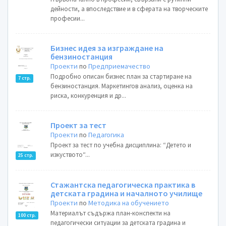
дейности, а впоследствие и в сферата на творческите
професии...
Бизнес идея за изграждане на
бензиностанция
Проекти
по
Предприемачество
Подробно описан бизнес план за стартиране на
7 стр.
бензиностанция. Маркетингов анализ, оценка на
риска, конкуренция и др...
Проект за тест
Проекти
по
Педагогика
Проект за тест по учебна дисциплина: “Детето и
изкуството“...
25 стр.
Стажантска педагогическа практика в
детската градина и началното училище
Проекти
по
Методика на обучението
Материалът съдържа план-конспекти на
100 стр.
педагогически ситуации за детската градина и