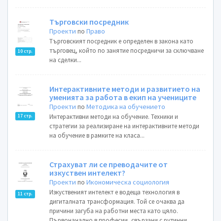
Търговски посредник
Проекти
по
Право
Търговският посредник е определен в закона като
търговец, който по занятие посредничи за сключване
10 стр.
на сделки...
Интерактивните методи и развитието на
уменията за работа в екип на учениците
Проекти
по
Методика на обучението
Интерактивни методи на обучение. Техники и
17 стр.
стратегии за реализиране на интерактивните методи
на обучение в рамките на класа...
Страхуват ли се преводачите от
изкуствен интелект?
Проекти
по
Икономическа социология
Изкуственият интелект е водеща технология в
11 стр.
дигиталната трансформация. Той се очаква да
причини загуба на работни места като цяло.
Първоначално в професии, свързани с рутинни