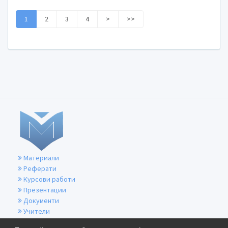
1
2
3
4
>
>>
Материали
Реферати
Курсови работи
Презентации
Документи
Учители
За контакти