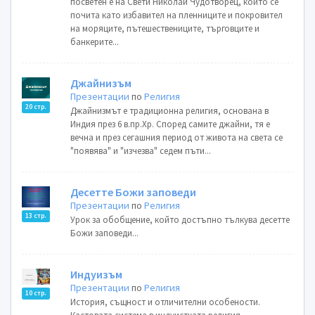
посветен е на Свети Николай Чудотворец, който се
почита като избавител на пленниците и покровител
на моряците, пътешествениците, търговците и
банкерите...
Джайнизъм
Презентации
по
Религия
20 стр.
Джайнизмът е традиционна религия, основана в
Индия през 6 в.пр.Хр. Според самите джайни, тя е
вечна и през сегашния период от живота на света се
"появява" и "изчезва" седем пъти...
Десетте Божи заповеди
Презентации
по
Религия
13 стр.
Урок за обобщение, който достъпно тълкува десетте
Божи заповеди...
Индуизъм
Презентации
по
Религия
10 стр.
История, същност и отличителни особености.