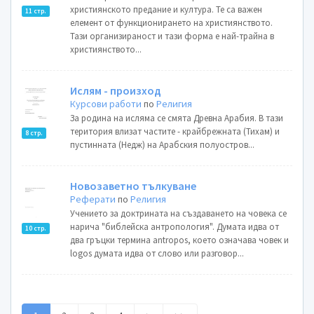
християнското предание и култура. Те са важен
11 стр.
елемент от функционирането на християнството.
Тази организираност и тази форма е най-трайна в
християнството...
Ислям - произход
Курсови работи
по
Религия
За родина на исляма се смята Древна Арабия. В тази
територия влизат частите - крайбрежната (Тихам) и
8 стр.
пустинната (Недж) на Арабския полуостров...
Новозаветно тълкуване
Реферати
по
Религия
Учението за доктрината на създаването на човека се
нарича "библейска антропология". Думата идва от
10 стр.
два гръцки термина antropos, което означава човек и
logos думата идва от слово или разговор...