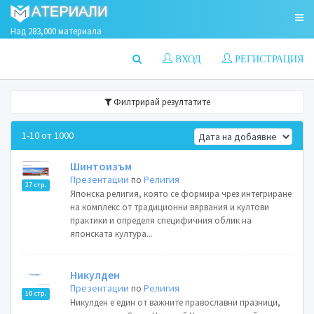
Над 283,000 материала
ВХОД
РЕГИСТРАЦИЯ
Филтрирай резултатите
1-10 от 1000
Шинтоизъм
Презентации
по
Религия
27 стр.
Японска религия, която се формира чрез интегриране
на комплекс от традиционни вярвания и култови
практики и определя специфичния облик на
японската култура...
Никулден
Презентации
по
Религия
10 стр.
Никулден е един от важните православни празници,