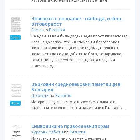
Кастовата система в индуистката религия...
Човешкото познание - свобода, избор,
отговорност
Есета
по
Религия
На Адам и Ева е била дадена една простичка заповед,
2 стр.
целяща да запази техния спокоен и благословен
живот. Изкушени от дяволските думи, горящи от
желанието да се уподобява на бога, те нарушават
тази заповед и преобръщат съдбата на целия
човешки род...
Църковни средновековни паметници в
България
Доклади
по
Религия
Материалът дава яснота върху символиката на
9 стр.
църковните средновековни паметници в България...
Символика на православния храм
Курсови работи
по
Религия
Манастирите са много важен феномен от