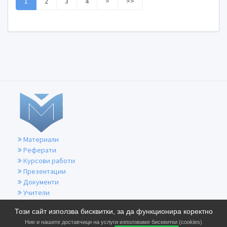
1
2
3
4
>
>>
Материали
Реферати
Курсови работи
Презентации
Документи
Учители
За контакти
Този сайт използва бисквитки, за да функционира коректно
Общи условия
Ние и нашите доставчици на услуги използваме бисквитки (cookies)
Политика за бисквитките