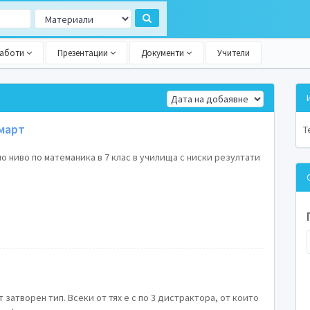
работи
Презентации
Документи
Учители
 март
Т
о ниво по матеманика в 7 клас в училища с ниски резултати
 затворен тип. Всеки от тях е с по 3 дистрактора, от които