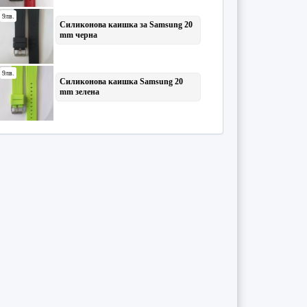
Борсова търговия
(4)
Ботаника
(1)
Български език
(475)
Вещно право
(4)
Видео техника
(2)
Военни науки
(1)
Възрожденска литература
(11)
Вътрешни болести
(1)
География
(277)
География на населението и
...
(2)
География на рекреацията и
...
(1)
География на страните
(4)
Геодезия
(2)
Геология
(1)
Геометрия и топология
(4)
Геополитика
(1)
Геофизика
(2)
Глобализация и регионализа
...
(2)
Гражданско право
(9)
Данъчен контрол
(24)
Двигатели с вътрешно горен
...
(3)