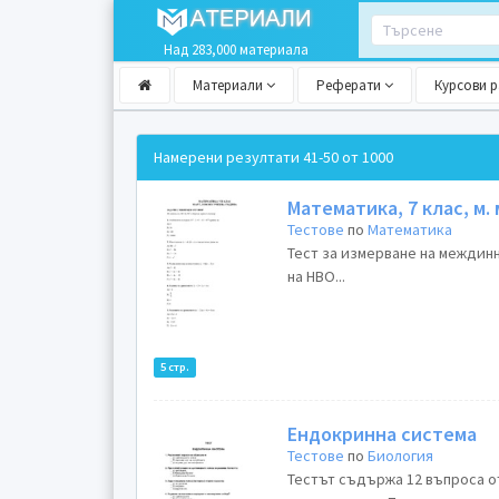
Над 283,000 материала
Материали
Реферати
Курсови 
Намерени резултати
41-50 от 1000
Математика, 7 клас, м.
Тестове
по
Математика
Тест за измерване на междинн
на НВО...
5 стр.
Ендокринна система
Тестове
по
Биология
Тестът съдържа 12 въпроса от