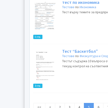
тест по икономика
Тестове
по
Икономика
Тест върху темите за предпр
1 стр.
Тест “Баскетбол”
Тестове
по
Физкултура и Спо
Тестът съдържа 10 въпроса от
текущ контрол на съответния
2 стр.
<<
<
2
3
4
5
6