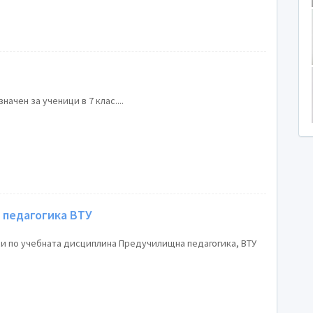
ачен за ученици в 7 клас....
 педагогика ВТУ
и по учебната дисциплина Предучилищна педагогика, ВТУ