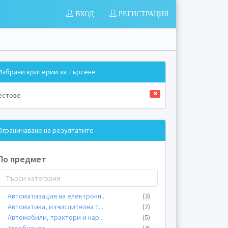
ВХОД
РЕГИСТРАЦИЯ
Избрани критерии за търсене
естове
Ограничаване на резултатите
По предмет
Автоматизация на електронн
...
(3)
Автоматика, изчислителна т
...
(2)
Автомобили, трактори и кар
...
(5)