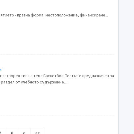
иятието - правна форма, местоположение, финансиране...
рт
 затворен тип на тема Баскетбол. Тестът е предназначен за
 раздел от учебното съдържание....
7
8
>
>>