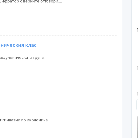
ифратор с верните отговори....
еническия клас
с/ученическата група....
т гимназии по икономика...