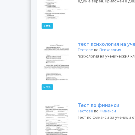
един е верен. Приложен е деш
2 стр.
тест психология на уч
Тестове
по
Психология
психология на ученическия кла
5 стр.
Тест по финанси
Тестове
по
Финанси
Тест по финанси за ученици о