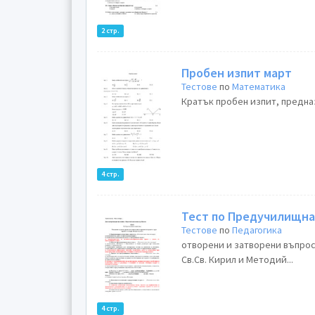
2 стр.
Пробен изпит март
Тестове
по
Математика
Кратък пробен изпит, предназн
4 стр.
Тест по Предучилищна
Тестове
по
Педагогика
отворени и затворени въпрос
Св.Св. Кирил и Методий...
4 стр.