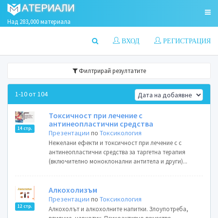
Над 283,000 материала
ВХОД
РЕГИСТРАЦИЯ
Филтрирай резултатите
1-10 от 104
Токсичност при лечение с
антинеопластични средства
14 стр.
Презентации
по
Токсикология
Нежелани ефекти и токсичност при лечение с с
антинеопластични средства за таргетна терапия
(включително моноклонални антитела и други)...
Алкохолизъм
Презентации
по
Токсикология
12 стр.
Алкохолът и алкохолните напитки. Злоупотреба,