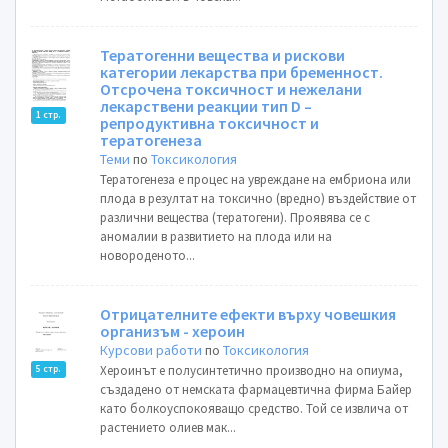
Тератогенни вещества и рискови
категории лекарства при бременност.
Отсрочена токсичност и нежелани
лекарствени реакции тип D –
1 стр.
репродуктивна токсичност и
тератогенеза
Теми
по
Токсикология
Тератогенеза е процес на увреждане на ембриона или
плода в резултат на токсично (вредно) въздействие от
различни вещества (тератогени). Проявява се с
аномалии в развитието на плода или на
новороденото...
Отрицателните ефекти върху човешкия
организъм - хероин
Курсови работи
по
Токсикология
Хероинът е полусинтетично производно на опиума,
5 стр.
създадено от немската фармацевтична фирма Байер
като болкоуспокояващо средство. Той се извлича от
растението олиев мак...