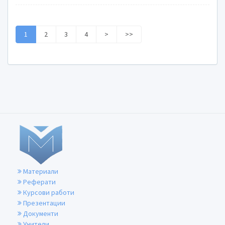
1
2
3
4
>
>>
Материали
Реферати
Курсови работи
Презентации
Документи
Учители