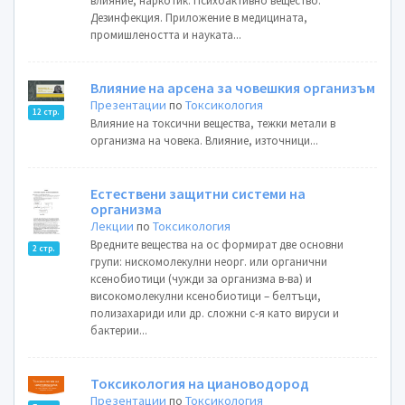
влияние, наркотик. Психоактивно вещество.
Дезинфекция. Приложение в медицината,
промишлеността и науката...
Влияние на арсена за човешкия организъм
Презентации
по
Токсикология
12 стр.
Влияние на токсични вещества, тежки метали в
организма на човека. Влияние, източници...
Естествени защитни системи на
организма
Лекции
по
Токсикология
Вредните вещества на ос формират две основни
2 стр.
групи: нискомолекулни неорг. или органични
ксенобиотици (чужди за организма в-ва) и
високомолекулни ксенобиотици – белтъци,
полизахариди или др. сложни с-я като вируси и
бактерии...
Токсикология на циановодород
Презентации
по
Токсикология