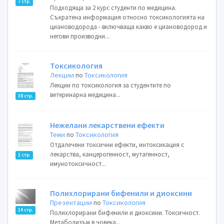
7 стр.
Подходяща за 2 курс студенти по медицина.
Съкратена информация относно токсикологията на
циановодорода - включваща какво е циановодород и
негови производни...
Токсикология
Лекции
по
Токсикология
Лекции по токсикология за студентите по
ветеринарна медицина...
38 стр.
Нежелани лекарствени ефекти
Теми
по
Токсикология
Отдалечени токсични ефекти, интоксикация с
лекарства, канцерогенност, мутагенност,
2 стр.
имунотоксичност...
Полихлорирани бифенили и диоксини
Презентации
по
Токсикология
14 стр.
Полихлорирани бифенили и диоксини. Токсичност.
Метаболизъм в човека...