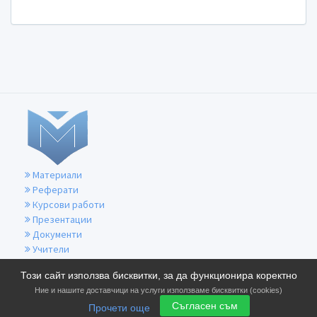
Материали
Реферати
Курсови работи
Презентации
Документи
Учители
За контакти
Този сайт използва бисквитки, за да функционира коректно
Общи условия
Ние и нашите доставчици на услуги използваме бисквитки (cookies)
Политика за бисквитките
Съгласен съм
Прочети още
Политика за поверителност