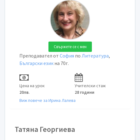
Свържете се с мен
Преподавател от
София
по
Литература
,
Български език
на 70г.
Цена на урок
Учителски стаж
20лв.
28 години
Виж повече за Ирина Лалева
Татяна Георгиева