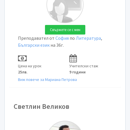
Свържете се с мен
Преподавател от
София
по
Литература
,
Български език
на 36г.
Цена на урок
Учителски стаж
25лв.
9 години
Виж повече за Мариана Петрова
Светлин Великов