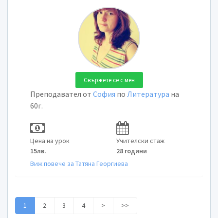
Свържете се с мен
Преподавател от
София
по
Литература
на
60г.
Цена на урок
Учителски стаж
15лв.
28 години
Виж повече за Татяна Георгиева
1
2
3
4
>
>>