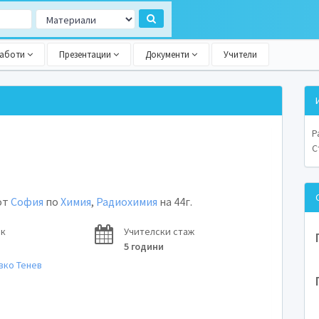
работи
Презентации
Документи
Учители
Р
С
от
София
по
Химия
,
Радиохимия
на 44г.
ок
Учителски стаж
5 години
вко Тенев