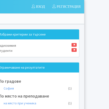
ВХОД
РЕГИСТРАЦИЯ
Избрани критерии за търсене
адиохимия
туденти
Ограничаване на резултатите
По градове
София
(1)
По място на преподаване
на място при ученика
(1)