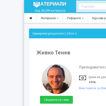
Над 283,000 материала
Материали
Реферати
Курсови 
Намерени резултати
1-10 от 1
Живко Тенев
Преподавател 
Цена на ур
10лв.
Виж повече за Жи
Свържете се с мен