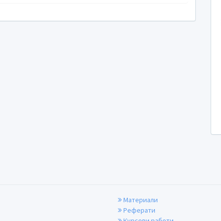
Материали
Реферати
Курсови работи