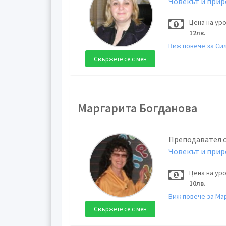
Човекът и при
Цена на ур
12лв.
Виж повече за Си
Свържете се с мен
Маргарита Богданова
Преподавател 
Човекът и при
Цена на ур
10лв.
Виж повече за Ма
Свържете се с мен