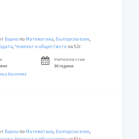
от
Варна
по
Математика
,
Български език
,
родата
,
Човекът и обществото
на 52г.
ок
Учителски стаж
ряне
30 години
лица Василева
от
Варна
по
Математика
,
Български език
,
родата
,
Човекът и обществото
на 61г.