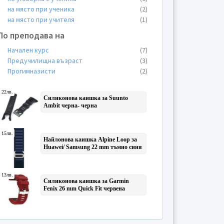
на място при ученика
(2)
на място при учителя
(1)
По преподава на
Начален курс
(7)
Предучилищна възраст
(3)
Прогимназисти
(2)