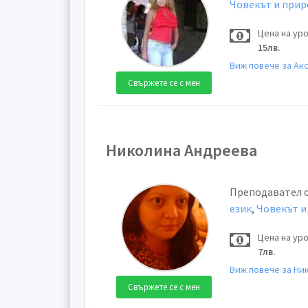
Човекът и при
Цена на ур
15лв.
Виж повече за Ак
Свържете се с мен
Николина Андреева
Преподавател 
език
,
Човекът и
Цена на ур
7лв.
Виж повече за Ни
Свържете се с мен