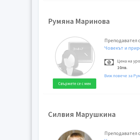
Румяна Маринова
Преподавател 
Човекът и при
Цена на ур
10лв.
Виж повече за Ру
Свържете се с мен
Силвия Марушкина
Преподавател 