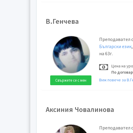
В.Генчева
Преподавател 
Български език
на 63г.
Цена на ур
По догова
Виж повече за В.Г
Свържете се с мен
Аксиния Човалинова
Преподавател 