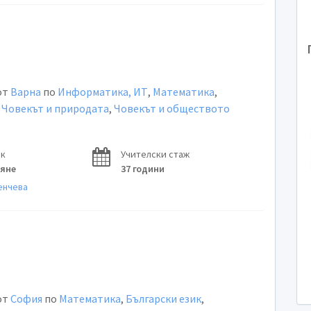
от
Варна
по
Информатика, ИТ
,
Математика
,
,
Човекът и природата
,
Човекът и обществото
ок
Учителски стаж
ряне
37 години
енчева
от
София
по
Математика
,
Български език
,