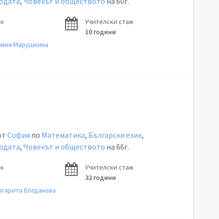
родата
,
Човекът и обществото
на 60г.
ок
Учителски стаж
10 години
лвия Марушкина
от
София
по
Математика
,
Български език
,
родата
,
Човекът и обществото
на 66г.
ок
Учителски стаж
32 години
ргарита Богданова