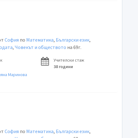
от
София
по
Математика
,
Български език
,
родата
,
Човекът и обществото
на 69г.
ок
Учителски стаж
38 години
мяна Маринова
от
София
по
Математика
,
Български език
,