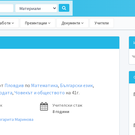
работи
Презентации
Документи
Учители
Ч
от
Пловдив
по
Математика
,
Български език
,
родата
,
Човекът и обществото
на 41г.
ок
Учителски стаж
8 години
ргарита Маринова