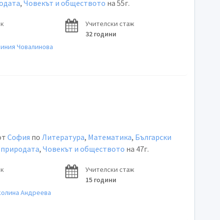
родата
,
Човекът и обществото
на 55г.
ок
Учителски стаж
32 години
синия Човалинова
от
София
по
Литература
,
Математика
,
Български
 природата
,
Човекът и обществото
на 47г.
ок
Учителски стаж
15 години
колина Андреева