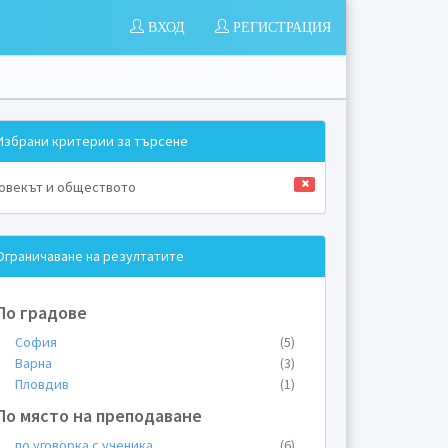
ВХОД
РЕГИСТРАЦИЯ
Избрани критерии за търсене
овекът и обществото
Ограничаване на резултатите
По градове
София
(5)
Варна
(3)
Пловдив
(1)
По място на преподаване
по уговорка с ученика
(6)