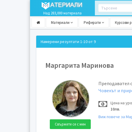
Над 283,000 материала
Материали
Реферати
Курсови 
Намерени резултати
1-10 от 9
Маргарита Маринова
Преподавател 
Човекът и при
Цена на ур
10лв.
Виж повече за Ма
Свържете се с мен