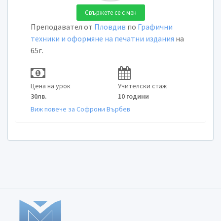
Свържете се с мен
Преподавател от
Пловдив
по
Графични
техники и оформяне на печатни издания
на
65г.
Цена на урок
Учителски стаж
30лв.
10 години
Виж повече за Софрони Върбев