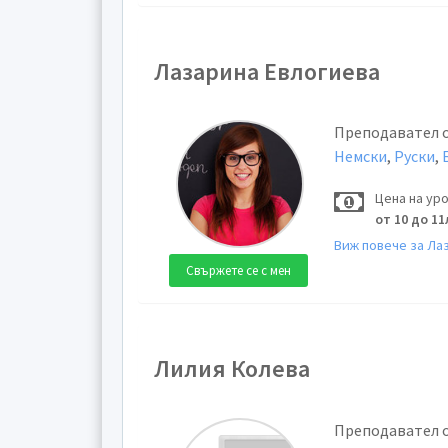
Лазарина Евлогиева
Преподавател 
Немски
,
Руски
,
Цена на ур
от 10 до 11
Виж повече за Ла
Свържете се с мен
Лилия Колева
Преподавател 