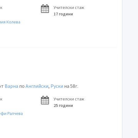
ок
Учителски стаж
17 години
лия Колева
от
Варна
по
Английски
,
Руски
на 58г.
ок
Учителски стаж
25 години
ефи Ралчева