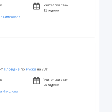
ок
Учителски стаж
31 години
ня Симеонова
от
Пловдив
по
Руски
на 73г.
ок
Учителски стаж
25 години
ня Николова