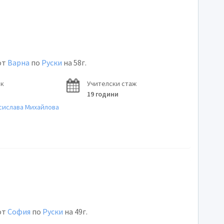
от
Варна
по
Руски
на 58г.
ок
Учителски стаж
19 години
сислава Михайлова
от
София
по
Руски
на 49г.