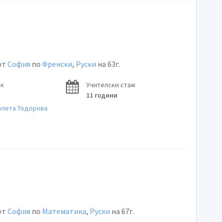
от
София
по
Френски
,
Руски
на 63г.
ок
Учителски стаж
11 години
олета Тодорова
от
София
по
Математика
,
Руски
на 67г.