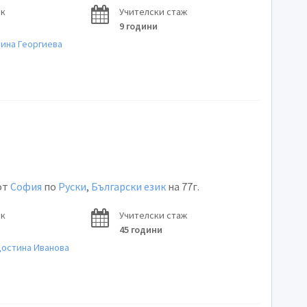
ок
Учителски стаж
9 години
лина Георгиева
от
София
по
Руски
,
Български език
на 77г.
ок
Учителски стаж
45 години
достина Иванова