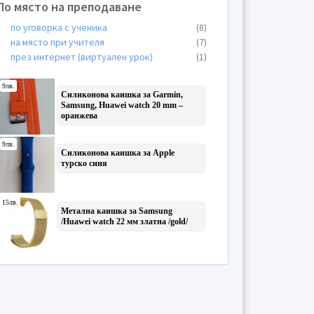
По място на преподаване
по уговорка с ученика
(8)
на място при учителя
(7)
през интернет (виртуален урок)
(1)