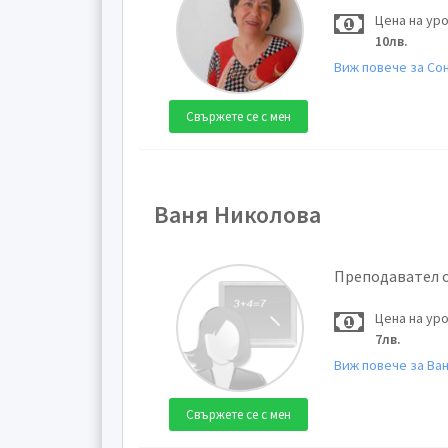
Цена на ур
10лв.
Виж повече за Со
Свържете се с мен
Ваня Николова
Преподавател 
Цена на ур
7лв.
Виж повече за Ва
Свържете се с мен