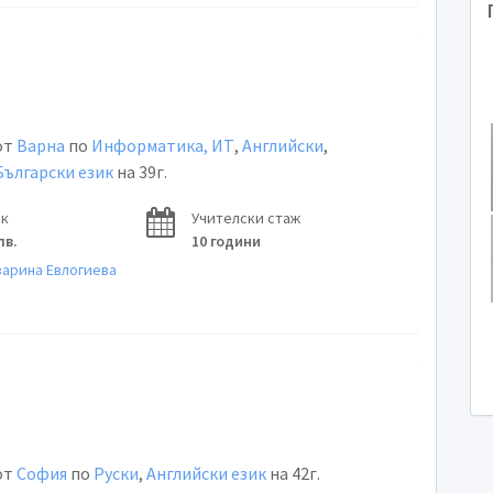
от
Варна
по
Информатика, ИТ
,
Английски
,
Български език
на 39г.
ок
Учителски стаж
лв.
10 години
зарина Евлогиева
от
София
по
Руски
,
Английски език
на 42г.