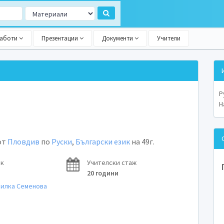
работи
Презентации
Документи
Учители
Р
Н
от
Пловдив
по
Руски
,
Български език
на 49г.
ок
Учителски стаж
20 години
силка Семенова