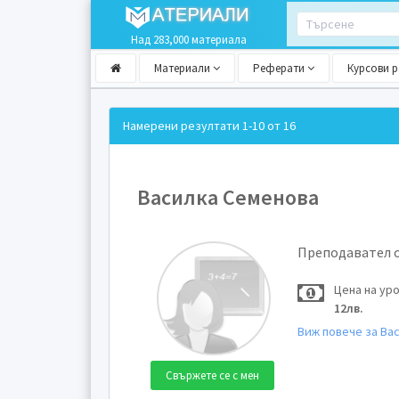
Над 283,000 материала
Материали
Реферати
Курсови 
Намерени резултати
1-10 от 16
Василка Семенова
Преподавател 
Цена на ур
12лв.
Виж повече за Ва
Свържете се с мен