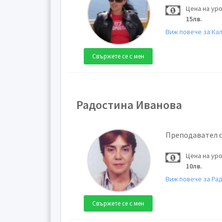
Цена на ур
15лв.
Виж повече за Ка
Свържете се с мен
Радостина Иванова
Преподавател 
Цена на ур
10лв.
Виж повече за Ра
Свържете се с мен