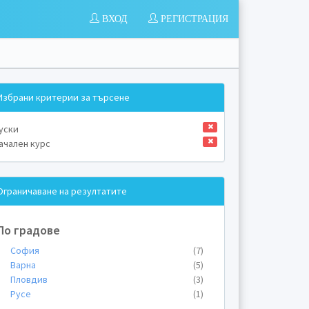
ВХОД
РЕГИСТРАЦИЯ
Избрани критерии за търсене
уски
ачален курс
Ограничаване на резултатите
По градове
София
(7)
Варна
(5)
Пловдив
(3)
Русе
(1)