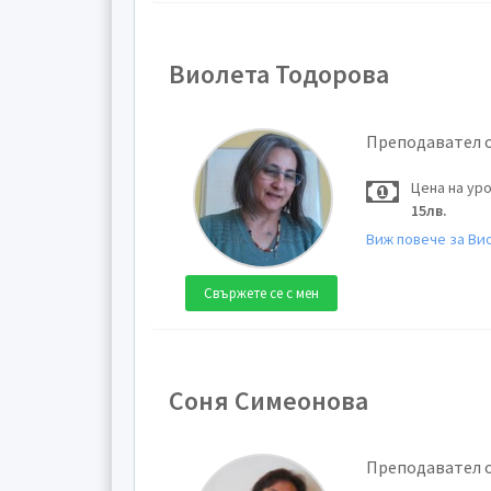
Виолета Тодорова
Преподавател 
Цена на ур
15лв.
Виж повече за Ви
Свържете се с мен
Соня Симеонова
Преподавател 