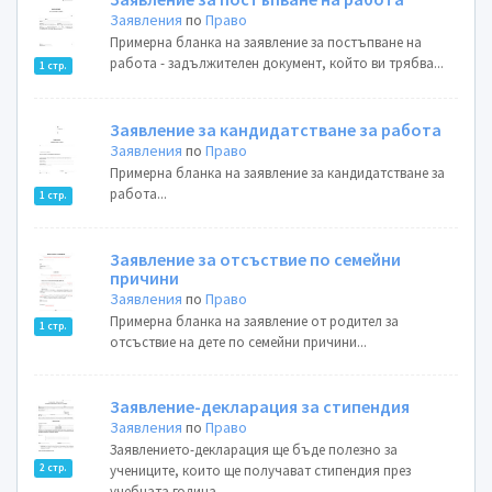
Заявления
по
Право
Примерна бланка на заявление за постъпване на
работа - задължителен документ, който ви трябва...
1 стр.
Заявление за кандидатстване за работа
Заявления
по
Право
Примерна бланка на заявление за кандидатстване за
работа...
1 стр.
Заявление за отсъствие по семейни
причини
Заявления
по
Право
Примерна бланка на заявление от родител за
1 стр.
отсъствие на дете по семейни причини...
Заявление-декларация за стипендия
Заявления
по
Право
Заявлението-декларация ще бъде полезно за
2 стр.
учениците, които ще получават стипендия през
учебната година...