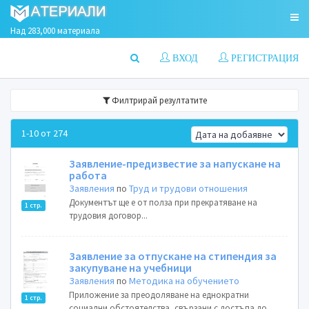
Над 283,000 материала
ВХОД
РЕГИСТРАЦИЯ
Филтрирай резултатите
1-10 от 274
Заявление-предизвестие за напускане на
работа
Заявления
по
Труд и трудови отношения
Документът ще е от полза при прекратяване на
1 стр.
трудовия договор...
Заявление за отпускане на стипендия за
закупуване на учебници
Заявления
по
Методика на обучението
Приложение за преодоляване на еднократни
1 стр.
социални обстоятелства, свързани с достъпа до