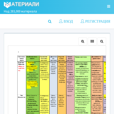
Над 283,000 материала
ВХОД
РЕГИСТРАЦИЯ
1
Система-
Особености на
Храносми-
Дихател