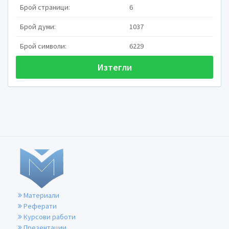
лъчева
Брой страници:
6
/радиална/
Брой думи:
1037
Брой символи:
6229
Изтегли
Материали
Реферати
Курсови работи
Презентации