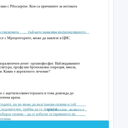
уван с Pilocarpine. Кои са причините за неговата
а глаукомата
, тъй като намалява вътреокулярното
 се с М­рецепторите, може да навлезе в ЦНС.
поралитичен агент ­ органофосфат. Наблюдаваните
улатура, профузна бронхиална секреция, миоза,
и. Какво е коректното лечение?
о с ацетилхолинестеразата и това довежда до
гична криза.
торите, но не може да възстанови ензима и той
Следователно, трябва да се лекува и
с
pralidoxime
, колкото е
по­бързо ензима – да се избегне остаряването на
ензима