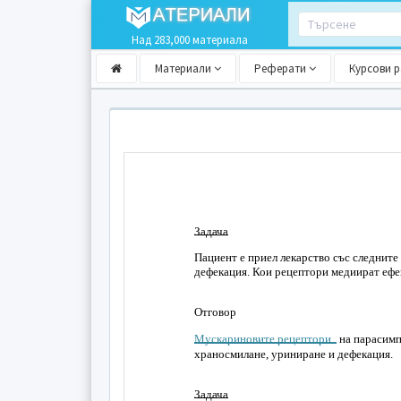
Над 283,000 материала
Материали
Реферати
Курсови 
Задача
Пациент е приел лекарство със следните
дефекация. Кои рецептори медиират ефе
Отговор
Мускариновите рецептори
на парасимп
храносмилане, уриниране и дефекация.
Задача