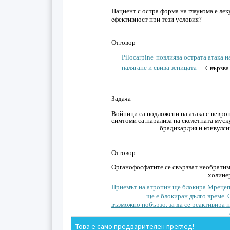
Пациент с остра форма на глаукома е лек
ефективност при тези условия?
Отговор
Pilocarpine
повлиява острата атака н
налягане и свива зеницата
. Свързва
Задача
Войници са подложени на атака с невро
симтоми са:парализа на скелетната муск
брадикардия и конвулси
Отговор
Органофосфатите се свързват необратим
холинер
Приемът на атропин ще блокира М­рецеп
ще е блокиран дълго време. 
възможно по­бързо, за да се реактивира 
.
Това е само предварителен преглед!