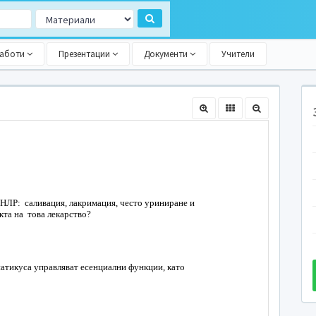
работи
Презентации
Документи
Учители
 НЛР: саливация, лакримация, често уриниране и
кта на това лекарство?
атикуса управляват есенциални функции, като