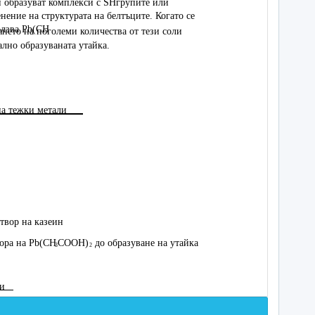
ли образуват комплекси с SH­групите или
нение на структурата на белтъците. Когато се
лзва Pb(CH
янето на по­големи количества от тези соли
ално образуваната утайка.
 на тежки метали
зтвор на казеин
вора на Pb(CH
COOH)
до образуване на утайка
3
2
ни