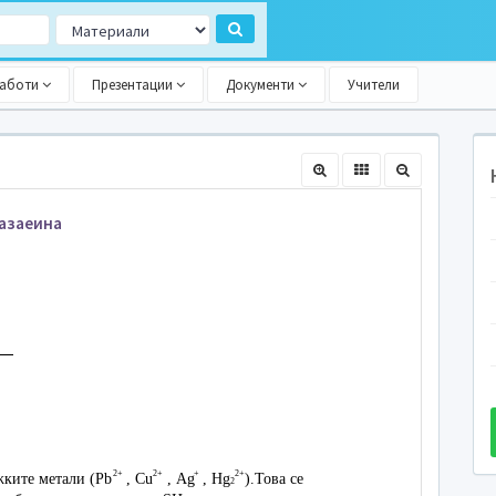
работи
Презентации
Документи
Учители
казаеина
2+
2+
+
2+
жките метали (Pb
, Cu
, Ag
, Hg
).Това се
2