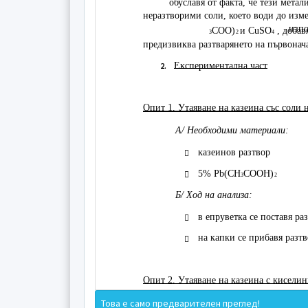
обуславя от факта, че тези мета
неразтворими соли, което води до изме
изпо
COO)
и CuSO
, добав
3
2
4
предизвиква разтварянето на първонач
2.
Експериментална част
Опит 1. Утаяване на казеина със соли
А/ Необходими материали:
казеинов разтвор

5% Pb(CH
COOH)

3
2
Б/ Ход на анализа:
в епруветка се поставя ра

на капки се прибавя разт

Опит 2. Утаяване на казеина с кисели
Това е само предварителен преглед!
А/ Необходими материали