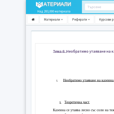
Над 283,000 материала
Материали
Реферати
Курсови 
Тема 6: Необратимо утаяване на 
Необратимо утаяване на казеина
I.
Теоретична част
1.
Казеина се утаява лесно със соли на те