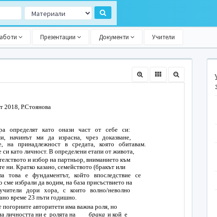
работи
Презентации
Документи
Учители
т 2018, Р.Стоянова
ра определят като онази част от себе си:
, начинът ми да израсна, чрез доказване,
, на принадлежност в средата, която обитавам.
 си като личност. В определени етапи от живота,
телството и избор на партньор, вниманието към
е ни. Кратко казано, семейството (бракът или
ла това е фундаментът, който впоследствие се
о сме избрали да водим, на база присъствието на
 учители дори хора, с които волно/неволно
ано време 2­3 пъти годишно.
т по­горните авторитети има важна роля, но
на личността ни е ролята на
брака
и кой е