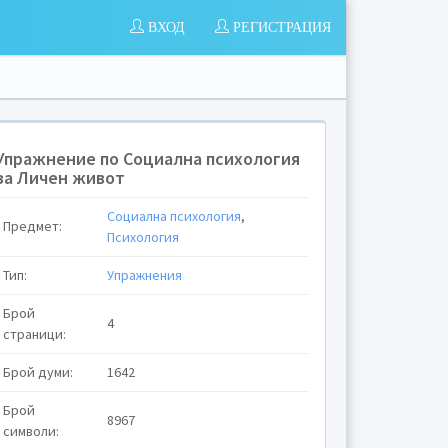
ВХОД
РЕГИСТРАЦИЯ
Упражнение по Социална психология
за Личен живот
Социална психология
,
Предмет:
Психология
Тип:
Упражнения
Брой
4
страници:
Брой думи:
1642
Брой
8967
символи: