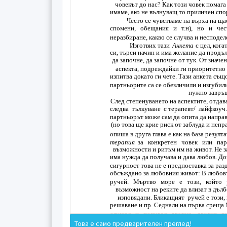
човекът до нас? Как този човек помага
имаме, ако не вълнуващ то приличен спо
Често се чувстваме на върха на ща
спомени, обещания и т.н), но и чес
неразбиране, какво се случва и несподел
Изготвих тази
Анкета
с цел, кога
си, търси начин и има желание да продъл
да започне, да започне от тук. От значе
аспекта, подреждайки ги приоритетно з
изпитва докато ги чете. Тази анкета същ
партньорите са се обезличили и изгубили 
нужно завръщ
След степенуването на аспектите, отдава
следва тълкуване с терапевт/ лайфкоуч.
партньорът може сам да опита да направ
(но това ще крие риск от заблуда и непр
опиша в друга глава е как на база резулт
терапия
за конкретен човек или пар
възможности и ритъм им на живот. Не з
има нужда да получава и дава любов. До
сигурност това не е предпоставка за раз
обсъждано за любовния живот: В любовт
ручей. Мъртво море е този, който 
възможност на реките да влизат в дълб
изповядани. Бликащият ручей е този, 
решаване и пр. Седнали на първа среща
слушал и попивал другия, другия го
срещата всеки един от тях си казал,
Това е само предварителен преглед!