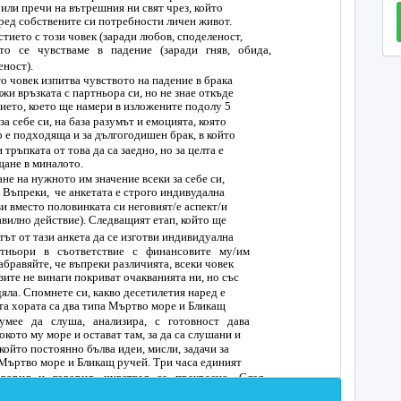
 или пречи на вътрешния ни свят чрез, който
ред собствените си потребности личен живот.
стието с този човек (заради любов, споделеност,
то се чувстваме в падение (заради гняв, обида,
еност).
то човек изпитва чувството на падение в брака
жи връзката с партньора си, но не знае откъде
нието, което ще намери в изложените по­долу 5
а себе си, на база разумът и емоцията, която
о е подходяща и за дългогодишен брак, в който
тръпката от това да са заедно, но за целта е
ане в миналото.
не на нужното им значение всеки за себе си,
 Въпреки, че анкетата е строго индивудална
и вместо половинката си неговият/е аспект/и
авилно действие). Следващият етап, който ще
атът от тази анкета да се изготви индивидуална
тньори в съответствие с финансовите му/им
абравяйте, че въпреки различията, всеки човек
зите не винаги покриват очакванията ни, но със
дяла. Спомнете си, какво десетилетия наред е
а хората са два типа Мъртво море и Бликащ
умее да слуша, анализира, с готовност дава
окото му море и остават там, за да са слушани и
който постоянно бълва идеи, мисли, задачи за
 Мъртво море и Бликащ ручей. Три часа единият
ворил и говорил, чувствал се прекрасно. След
 колко невероятно се чувствам, че се срещнахме,