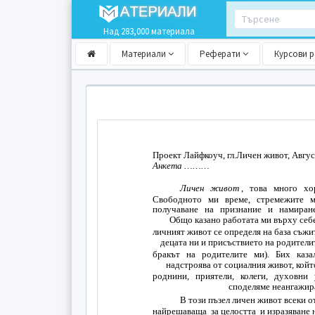
Над 283,000 материала
Материали
Реферати
Курсови 
Проект Лайфкоуч, гл.Личен живот, Авгус
Анкета ………
Личен живот
, това много хо
Свободното ми време, стремежите ми
получаване на признание и намиране
Общо казано работата ми върху себе
личният живот се определя на база съжи
децата ни и присъствието на родителит
бракът на родителите ми). Бих каза
надстроява от социалния живот, койт
роднини, приятели, колеги, духовни
споделяме неангажир
В този пъзел личен живот всеки о
най­решаваща за целостта и изразяване 