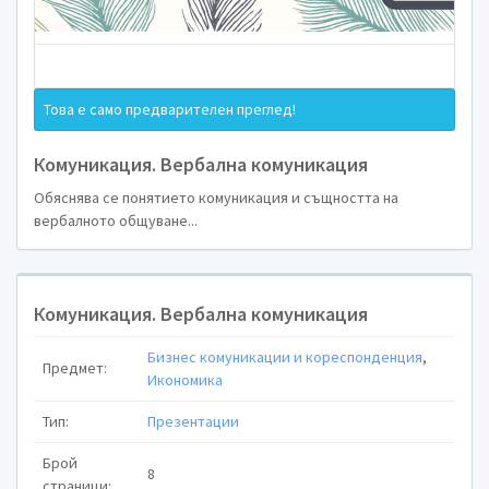
Това е само предварителен преглед!
Комуникация. Вербална комуникация
Обяснява се понятието комуникация и същността на
вербалното общуване...
Комуникация. Вербална комуникация
Бизнес комуникации и кореспонденция
,
Предмет:
Икономика
Тип:
Презентации
Брой
8
страници: