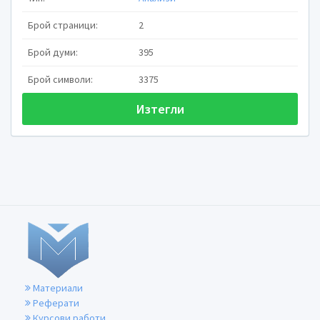
световните финансови пазари. В резул
кредит
Брой страници:
2
Американската криза на рисков
в световна финансова криза.
Брой думи:
395
Финансовите пазари са силно обв
изоставане в дадена държава засяга ик
Брой символи:
3375
Загубите на повечето от големите 
опасенията за рецесия в САЩ, сринах
Изтегли
началото на годината Dow Jones Industria
S&P 500 - с над 4%, а NASDAQ - около 8
индекси също не останаха по-назад, въ
толкова голям. Цените на петрола п
страховете, че евентуална рецесия в 
Материали
Реферати
Курсови работи