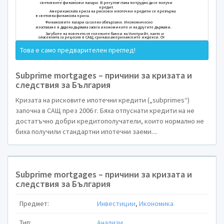
Subprime mortgages – причини за кр
Кризата на рисковите ипотечни 
САЩ през 2006 г. Бяха отпуснати кр
кредитополучатели, които нормално
ипотечни заеми. За съжаление, спад в
САЩ доведе до неспособност на собст
Това е само предварителен преглед!
финансовите си задължения и така се
броя на възбраните на пазара на рис
Subprime mortgages – причини за кризата и
обстоятелства накараха няколко ос
следствия за България
рисковите ипотеки да прекратят дейнос
това засяга Европа? Отговорът се крие
Кризата на рисковите ипотечни кредити („subprimes“)
финансови пазари са в
започна в САЩ през 2006 г. Бяха отпуснати кредити на не
достатъчно добри кредитополучатели, които нормално не
Традиционно неплатежоспособностт
жилищен кредит, кредитния риск, се п
биха получили стандартни ипотечни заеми....
кредита – в общия случай банка. Бл
обаче стана възможно прехвърлянето
рисковите ипотечни кредити, на 
включително на европейски инвестит
Subprime mortgages – причини за кризата и
рискови ипотечни кредити в САЩ спря
следствия за България
кредитите, свързани с тях, поради ко
загубиха стойност. Допълнителен проб
никой не знаеше къде точно на пазар
Предмет:
Инвестиции
,
Икономика
активи, знаеше се само, че инвестито
Тази несигурност предизвика голяма 
Тип:
Анализи