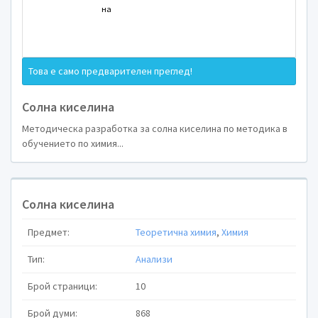
Курсова работа 
Това е само предварителен преглед!
Солна киселина
Методическа разработка за солна киселина по методика в
в обучението п
обучението по химия...
Солна киселина
Предмет:
Теоретична химия
,
Химия
Тип:
Анализи
Тема:Солна киселин
Брой страници:
10
Брой думи:
868