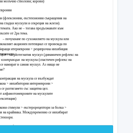
ни мозъчно стволови; корови)
невронни
рни (флексионни, екстензионни съкращения на
на гладки мускули и секреция на жлези).
 темата. Ако не – тогава продължавате към
ксите от 2ра тема.
– почукване по сухожилието на мускула или
никналият акционен потенциал се провежда по
ибиращи итерневрони > реципрочна инхибиция
тагонисти >
кция
на разтегнатия мускул (динамичен рефлекс на
 контракция
на мускула (спастичен рефлекс на
а се намират в самия мускул. Аз нищо не
вие?
 контракция на мускула се възбуждат
акна > инхибиторни интерневрони >
 се разтягането със защитна цел.
т алфа­мотоневроните на мускулите
 екситация)
кови стимули > екстерорецептори за болка >
ия на крайника. Междувременно се инхибират
стензори.
 при груби екстерорецептивни и проприорецептивни
 и интерневрони (сегменти L1­S2)