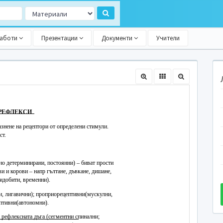
работи
Презентации
Документи
Учители
.РЕФЛЕКСИ
азнене на рецептори от определени стимули.
ст.
но детерминирани, постоянни) – биват прости
и и корови – напр гълтане, дъвкане, дишане,
идобити, временни).
и, лигавични); проприорецептивни(мускулни,
птивни(автономни).
а рефлексната дъга (сегментни спинални;