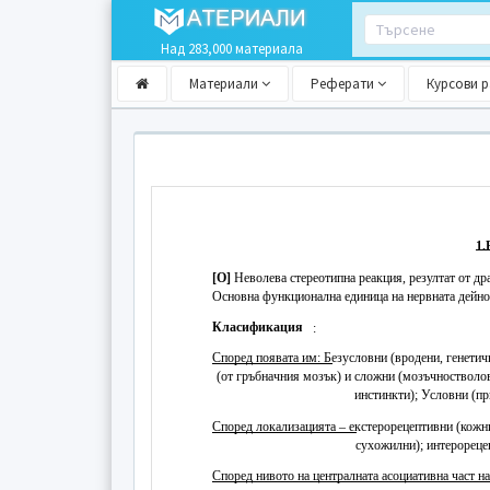
Над 283,000 материала
Материали
Реферати
Курсови 
1
[О]
Неволева стереотипна реакция, резултат от др
Основна функционална единица на нервната дейно
Класификация
:
Според появата им: Безусловни (вродени, генетич
(от гръбначния мозък) и сложни (мозъчностволов
инстинкти); Условни (пр
Според локализацията – екстерорецептивни (кожн
сухожилни); интерореце
Според нивото на централната асоциативна част н