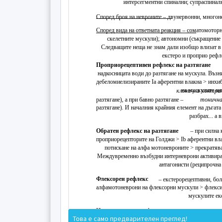
интерсегментни спинални; супраспинал
Според броя на невроните – двунервонни, много
Според вида на ответната реакция – сомато­мото
скелетните мускули); автономни (съкращение 
Следващите неща не знам дали изобщо влизат в
екстеро и проприо рефле
Проприорецептивен рефлекс на разтягане
надкосницата води до разтягане на мускула. Въз
дебеломиелизираните Ia аферентни влакна > инх
на мускулите ан
клонична контра
разтягане), а при бавно разтягане –
тонична
разтягане). И началния крайния елемент на дъгат
разбрах... а 
Обратен рефлекс на разтягане
– при силна
проприорецепторите на Голджи > Ib аферентни вл
потискане на алфа мотоневроните > прекратява
Междувременно възбудни интерневрони активира
антагонисти (реципрочна
Флексорен рефлекс
– екстерорецептивни, бол
алфа­мотоневрони на флексорни мускули > флекс
мускулите ек
Интерсегментен рефлекс на отдръпване
–
Това е само предварителен преглед!
дразнения > проприорецептивни спинални неврони