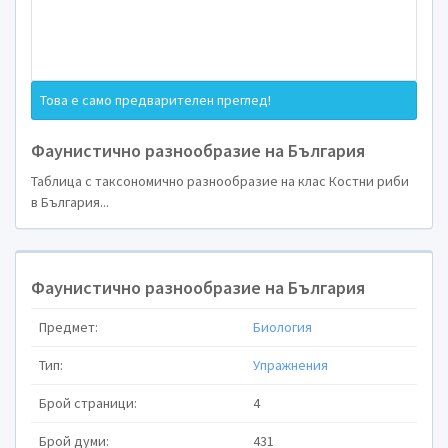
Това е само предварителен преглед!
Фаунистич
Фаунистично разнообразие на България
Таблица с таксономично разнообразие на клас Костни риби
на
в България...
Фаунистично разнообразие на България
Предмет:
Биология
Десислав Георгиев Дими
Тип:
Упражнения
Специалност: Биоразнообразие, Екология и ко
Брой страници:
4
Ф. № 1104578003
Брой думи:
431