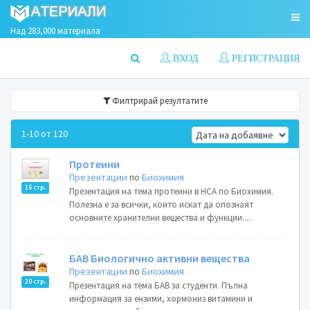
Над 283,000 материала
ВХОД
РЕГИСТРАЦИЯ
Филтрирай резултатите
1-10 от 120
Протеини
Презентации
по
Биохимия
16 стр.
Презентация на тема протеини в НСА по Биохимия.
Полезна е за всички, които искат да опознаят
основните хранителни вещества и функции....
БАВ Биологично активни вещества
Презентации
по
Биохимия
20 стр.
Презентация на тема БАВ за студенти. Пълна
информация за ензими, хормониз витамини и