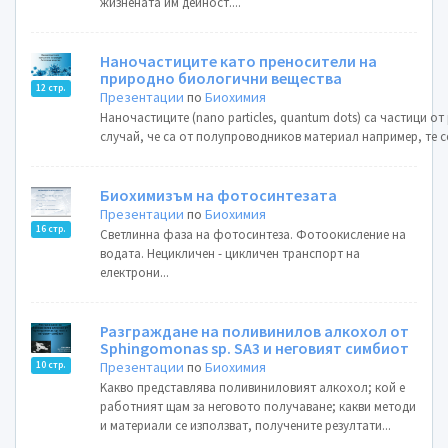
жизнената им дейност....
Наночастиците като преносители на
природно биологични вещества
12 стр.
Презентации
по
Биохимия
Наночастиците (nano particles, quantum dots) са частици от
случай, че са от полупроводников материал например, те се
Биохимизъм на фотосинтезата
Презентации
по
Биохимия
16 стр.
Светлинна фаза на фотосинтеза. Фотоокисление на
водата. Нецикличен - цикличен транспорт на
електрони...
Разграждане на поливинилов алкохол от
Sphingomonas sp. SA3 и неговият симбиот
Презентации
по
Биохимия
10 стр.
Kакво представлява поливиниловият алкохол; кой е
работният щам за неговото получаване; какви методи
и материали се използват, получените резултати...