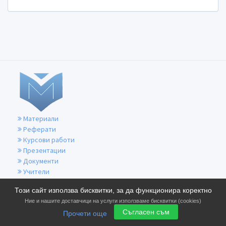
Материали
Реферати
Курсови работи
Презентации
Документи
Учители
За контакти
Този сайт използва бисквитки, за да функционира коректно
Общи условия
Ние и нашите доставчици на услуги използваме бисквитки (cookies)
Политика за бисквитките
Съгласен съм
Прочети още
Политика за поверителност