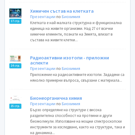
Химичен състав на клетката
Презентации
по
Биохимия
17 стр.
Клетката е най-малката структурна и функционална
единица на живите организми. Над 27 от всички
химични елементи, познати на Земята, влизат в
състава на живите клетки...
Радиоактивни изотопи - приложни
аспекти
14 стр.
Презентации
по
Биохимия
Приложение на радиоактивните изотопи. Зададени са
няколко примерни въпроса, свързани с материала...
Бионеорганична химия
Презентации
по
Биохимия
25 стр.
Бързо определяне на структури с висока
разделителна способност на протеини и други
биомолекули. Използване на мощни спектроскопски
инструменти за изследване, както на структури, така и
на динамика...