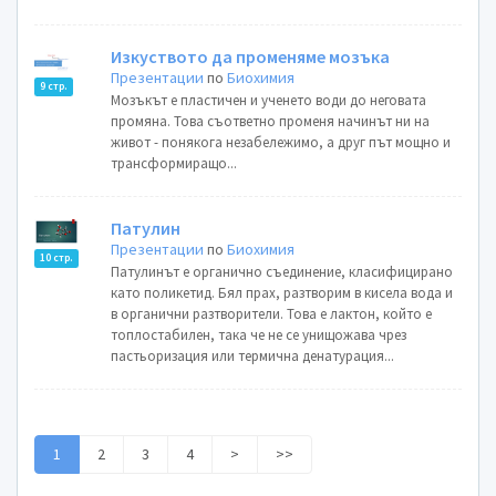
Изкуството да променяме мозъка
Презентации
по
Биохимия
9 стр.
Мозъкът е пластичен и ученето води до неговата
промяна. Това съответно променя начинът ни на
живот - понякога незабележимо, а друг път мощно и
трансформиращо...
Патулин
Презентации
по
Биохимия
10 стр.
Патулинът е органично съединение, класифицирано
като поликетид. Бял прах, разтворим в кисела вода и
в органични разтворители. Това е лактон, който е
топлостабилен, така че не се унищожава чрез
пастьоризация или термична денатурация...
1
2
3
4
>
>>