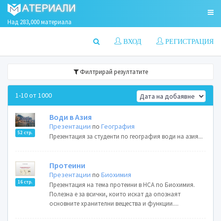
Над 283,000 материала
ВХОД
РЕГИСТРАЦИЯ
Филтрирай резултатите
1-10 от 1000
Води в Азия
Презентации
по
География
52 стр.
Презентация за студенти по география води на азия...
Протеини
Презентации
по
Биохимия
16 стр.
Презентация на тема протеини в НСА по Биохимия.
Полезна е за всички, които искат да опознаят
основните хранителни вещества и функции....