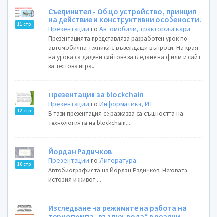
Съединител - Общо устройство, принцип
на действие и конструктивни особености.
11 стр.
Презентации
по
Автомобили, трактори и кари
Презентацията представлява разработен урок по
автомобилна техника с въвеждащи въпроси. На края
на урока са дадени сайтове за гледане на филм и сайт
за тестова игра...
Презентация за blockchain
Презентации
по
Информатика, ИТ
12 стр.
В тази презентация се разказва са същността на
технологията на blockchain....
Йордан Радичков
Презентации
по
Литература
10 стр.
Автобиографията на Йордан Радичков. Неговата
история и живот....
Изследване на режимите на работа на
термопомпа „въздух-вода“ в реални