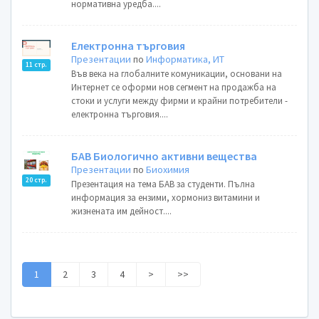
нормативна уредба....
Електронна търговия
Презентации
по
Информатика, ИТ
11 стр.
Във века на глобалните комуникации, основани на
Интернет се оформи нов сегмент на продажба на
стоки и услуги между фирми и крайни потребители -
електронна търговия....
БАВ Биологично активни вещества
Презентации
по
Биохимия
20 стр.
Презентация на тема БАВ за студенти. Пълна
информация за ензими, хормониз витамини и
жизнената им дейност....
1
2
3
4
>
>>