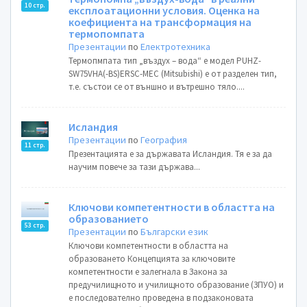
10 стр.
експлоатационни условия. Оценка на
коефициента на трансформация на
термопомпата
Презентации
по
Електротехника
Термопмпата тип „въздух – вода“ е модел PUHZ-
SW75VHA(-BS)ERSC-MEC (Mitsubishi) е от разделен тип,
т.е. състои се от външно и вътрешно тяло....
Исландия
Презентации
по
География
11 стр.
Презентацията е за държавата Исландия. Тя е за да
научим повече за тази държава...
Ключови компетентности в областта на
образованието
53 стр.
Презентации
по
Български език
Ключови компетентности в областта на
образоването Концепцията за ключовите
компетентности е залегнала в Закона за
предучилищното и училищното образование (ЗПУО) и
е последователно проведена в подзаконовата