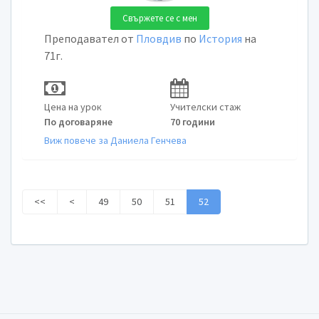
Свържете се с мен
Преподавател от
Пловдив
по
История
на
71г.
Цена на урок
Учителски стаж
По договаряне
70 години
Виж повече за Даниела Генчева
<<
<
49
50
51
52