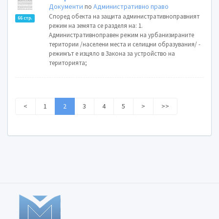
Документи
по
Административно право
Според обекта на защита административноправният
66 стр.
режим на земята се разделя на: 1.
Административноправен режим на урбанизираните
територии /населени места и селищни образувания/ -
режимът е изцяло в Закона за устройство на
територията;
<
1
2
3
4
5
>
>>