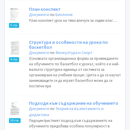
План конспект
Документи
по
Биология
План конспект урок на тема влечуги за седми клас ....
5 стр.
Структура и особености на урока по
баскетбол
Документи
по
Физкултура и Спорт
Основната организационна форма за провеждането
4 стр.
на обучението по баскетбол е урокът, който е и най-
малката структурна единица от системата за
организиране на учебния процес. Целта е да се научат
занимаващите се да играят баскетбол може да се
постигне при
Подходи към съдържание на обучението
Документи
по
Теория на възпитанието и
дидактика
Педоцентристкият подход към съдържанието на
10 стр.
обучението придобива особена популярност в