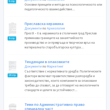
5 стр.
Основни принципи и методи на психологическото или
педагогическото взаимодействие....
Преславска керамика
Документи
по
Археология
През IX – X в. керамиката в столичния град Преслав
преминава границите на занаятчийското
9 стр.
производство и се превръща в творчески връх на
материалната старобългарска култура....
Тенденции в опаковките
Документи
по
Маркетинг
Съответствие с нормативната уредба: Политическите
14 стр.
фактори включват правителствени разпоредби и
законодателство, които компаниите за опаковане
трябва да спазват, за да отговарят на екологичните
стандарти и целите за устойчивост....
Теми по Административно право
специална част