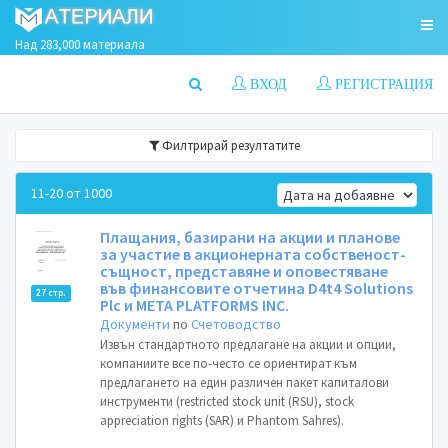
Над 283,000 материала
ВХОД
РЕГИСТРАЦИЯ
Филтрирай резултатите
11-20 от 1000
Плащания, базирани на акции и планове
за участие в акционерната собственост-
същност, представяне и оповестяване
във финансовите отчетина D4t4 Solutions
27 стр.
Plc и META PLATFORMS INC.
Документи
по
Счетоводство
Извън стандартното предлагане на акции и опции,
компаниите все по-често се ориентират към
предлагането на един различен пакет капиталови
инструменти (restricted stock unit (RSU), stock
appreciation rights (SAR) и Phantom Sahres).