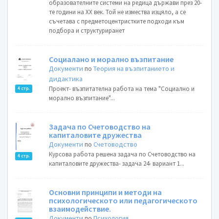
образователните системи на редица държави през 20-
те години на ХХ век. Той не измества изцяло, а се
съчетава с предметоцентристките подходи към
подбора и структуриранет
Социалано и морално възпитание
Документи
по
Теория на възпитанието и
дидактика
Проект- възпитателна работа на тема "Социално и
4 стр.
морално възпитание"...
Задача по Счетоводство на
капиталовите дружества
Документи
по
Счетоводство
Курсова работа решена задача по Счетоводство на
4 стр.
капиталовите дружества- задача 24- вариант 1...
Основни принципи и методи на
психологическото или педагогическото
взаимодействие.
Документи
по
Психология